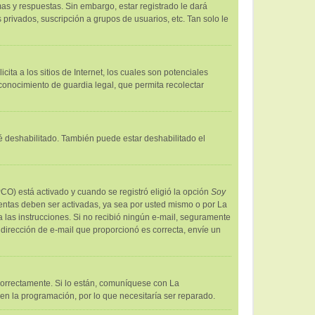
as y respuestas. Sin embargo, estar registrado le dará
privados, suscripción a grupos de usuarios, etc. Tan solo le
a a los sitios de Internet, los cuales son potenciales
econocimiento de guardia legal, que permita recolectar
té deshabilitado. También puede estar deshabilitado el
PCO) está activado y cuando se registró eligió la opción
Soy
uentas deben ser activadas, ya sea por usted mismo o por La
iga las instrucciones. Si no recibió ningún e-mail, seguramente
a dirección de e-mail que proporcionó es correcta, envíe un
correctamente. Si lo están, comuníquese con La
en la programación, por lo que necesitaría ser reparado.