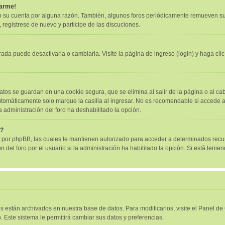
tarme!
o su cuenta por alguna razón. También, algunos foros periódicamente remueven su
, registrese de nuevo y participe de las discuciones.
ada puede desactivarla o cambiarla. Visite la página de ingreso (login) y haga cli
atos se guardan en una cookie segura, que se elimina al salir de la página o al ca
tomáticamente solo marque la casilla al ingresar. No es recomendable si accede al 
la administración del foro ha deshabilitado la opción.
"?
as por phpBB, las cuales le mantienen autorizado para acceder a determinados recur
el foro por el usuario si la administración ha habilitado la opción. Si está tenien
es están archivados en nuestra base de datos. Para modificarlos, visite el Panel d
. Este sistema le permitirá cambiar sus datos y preferencias.