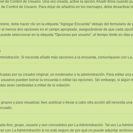
el de Control de Usuario. Una vez creada, active la opción
Añadir firma
cuando pub
l de Control de Usuario. Para dejar de añadirla en los mensajes, debe desactivar 
smo, debe hacer clic en la etiqueta "Agregar Encuesta" debajo del formulario de pub
o y al menos dos opciones en el campo apropiado, asegurándose de que cada opción
ede seleccionar en la etiqueta "Opciones por usuario", el tiempo límite en días par
?
administración. Si necesita añadir más opciones a la encuesta, comuníquese con La 
adas por su creador original, un moderador o la administración. Para editar una 
s usuarios pueden borrar la encuesta o editar las opciones. Sin embargo, si algú
estas sean cambiadas a mitad de la votación.
 grupos y para visualizar, leer, publicar o llevar a cabo otra acción allí necesita
decuado.
da foro, grupo, usuario y son concedidos por La Administración. Tal vez La Admini
e con La Administración si no está seguro de por qué no puede adjuntar archivos