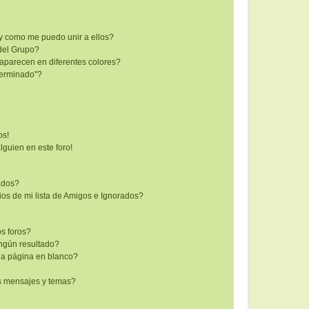
y como me puedo unir a ellos?
del Grupo?
aparecen en diferentes colores?
terminado"?
os!
lguien en este foro!
rados?
os de mi lista de Amigos e Ignorados?
s foros?
ngún resultado?
a página en blanco?
s mensajes y temas?