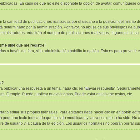
ublicadas. En caso de que no este disponible la opción de avatar, comuníquese c
la cantidad de publicaciones realizadas por el usuario o la posición del mismo de
 determinado por la administración. Por favor, no abuse de sus privilegios de pub
administradores reducirán el número de publicaciones realizadas, llegando incluso
 ¡me pide que me registre!
os a través del foro, si la administración habilita la opción. Esto es para prevenir 
a?
a publicar una respuesta a un tema, haga clic en "Enviar respuesta". Seguramente 
das. Ejemplo: Puede publicar nuevos temas, Puede votar en las encuestas, etc.
ar o editar sus propios mensajes. Para editarlos debe hacer clic en en botón
edit
un pequeño texto indicando que ha sido modificado y las veces que lo ha sido. No 
mbre de usuario y la causa de la edición. Los usuarios normales no podrán borrar 