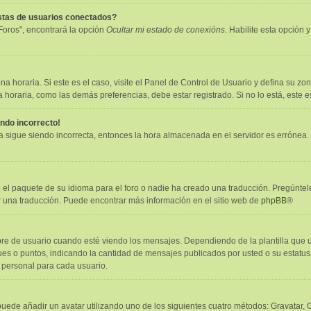
istas de usuarios conectados?
Foros", encontrará la opción
Ocultar mi estado de conexións
. Habilite esta opción
a horaria. Si este es el caso, visite el Panel de Control de Usuario y defina su zon
horaria, como las demás preferencias, debe estar registrado. Si no lo está, este
endo incorrecto!
ora sigue siendo incorrecta, entonces la hora almacenada en el servidor es errónea
 el paquete de su idioma para el foro o nadie ha creado una traducción. Pregúntele
er una traducción. Puede encontrar más información en el sitio web de
phpBB
®
e usuario cuando esté viendo los mensajes. Dependiendo de la plantilla que utili
oques o puntos, indicando la cantidad de mensajes publicados por usted o su estat
 personal para cada usuario.
puede añadir un avatar utilizando uno de los siguientes cuatro métodos: Gravatar,