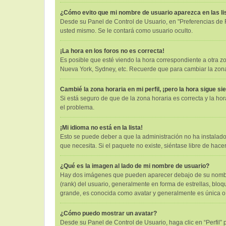
¿Cómo evito que mi nombre de usuario aparezca en las l
Desde su Panel de Control de Usuario, en "Preferencias de 
usted mismo. Se le contará como usuario oculto.
¡La hora en los foros no es correcta!
Es posible que esté viendo la hora correspondiente a otra zon
Nueva York, Sydney, etc. Recuerde que para cambiar la zona 
Cambié la zona horaria en mi perfil, ¡pero la hora sigue si
Si está seguro de que de la zona horaria es correcta y la h
el problema.
¡Mi idioma no está en la lista!
Esto se puede deber a que la administración no ha instalado
que necesita. Si el paquete no existe, siéntase libre de hac
¿Qué es la imagen al lado de mi nombre de usuario?
Hay dos imágenes que pueden aparecer debajo de su nombre d
(rank) del usuario, generalmente en forma de estrellas, bl
grande, es conocida como avatar y generalmente es única o
¿Cómo puedo mostrar un avatar?
Desde su Panel de Control de Usuario, haga clic en “Perfil” 