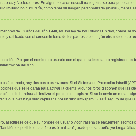
stradores y Moderadores. En algunos casos necesitará registrarse para publicar tem
o invitado no disfrutaría, como tener su imagen personalizada (avatar), mensajes 
nores de 13 años del año 1998, es una ley de los Estados Unidos, donde se solicit
crito y ratificado con el consentimiento de los padres o con algún otro método de r
irección IP o que el nombre de usuario con el que está intentando registrarse, es
nistración del sitio.
o está correcto, hay dos posibles razones. Si el Sistema de Protección Infantil (AP
cciones que se le darán para activar la cuenta. Algunos foros disponen que las c
ción se le brindará al finalizar el proceso de registro. Si se le envió un e-mail, s
ecta o tal vez haya sido capturada por un filtro anti-spam. Si está seguro de que l
mero, asegúrese de que su nombre de usuario y contraseña se encuentren escritos 
También es posible que el foro esté mal configurado por su dueño y/o tenga fallos 