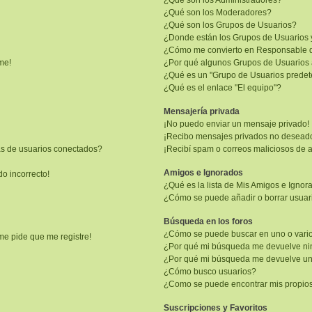
¿Qué son los Administradores?
¿Qué son los Moderadores?
¿Qué son los Grupos de Usuarios?
¿Donde están los Grupos de Usuarios 
¿Cómo me convierto en Responsable 
me!
¿Por qué algunos Grupos de Usuarios 
¿Qué es un "Grupo de Usuarios prede
¿Qué es el enlace "El equipo"?
Mensajería privada
¡No puedo enviar un mensaje privado!
¡Recibo mensajes privados no desead
as de usuarios conectados?
¡Recibí spam o correos maliciosos de a
Amigos e Ignorados
do incorrecto!
¿Qué es la lista de Mis Amigos e Igno
¿Cómo se puede añadir o borrar usuari
Búsqueda en los foros
¿Cómo se puede buscar en uno o vario
me pide que me registre!
¿Por qué mi búsqueda me devuelve ni
¿Por qué mi búsqueda me devuelve un
¿Cómo busco usuarios?
¿Como se puede encontrar mis propio
Suscripciones y Favoritos