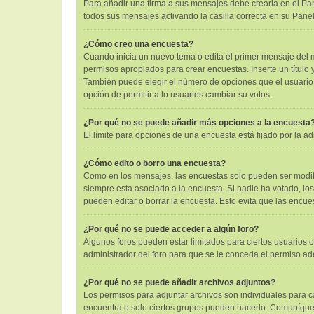
Para añadir una firma a sus mensajes debe crearla en el Pan
todos sus mensajes activando la casilla correcta en su Pane
¿Cómo creo una encuesta?
Cuando inicia un nuevo tema o edita el primer mensaje del mi
permisos apropiados para crear encuestas. Inserte un títul
También puede elegir el número de opciones que el usuario pu
opción de permitir a lo usuarios cambiar su votos.
¿Por qué no se puede añadir más opciones a la encuesta
El límite para opciones de una encuesta está fijado por la 
¿Cómo edito o borro una encuesta?
Como en los mensajes, las encuestas solo pueden ser modific
siempre esta asociado a la encuesta. Si nadie ha votado, lo
pueden editar o borrar la encuesta. Esto evita que las encu
¿Por qué no se puede acceder a algún foro?
Algunos foros pueden estar limitados para ciertos usuarios o
administrador del foro para que se le conceda el permiso a
¿Por qué no se puede añadir archivos adjuntos?
Los permisos para adjuntar archivos son individuales para ca
encuentra o solo ciertos grupos pueden hacerlo. Comuníques