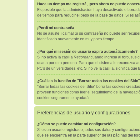
Hace un tiempo me registré, ¡pero ahora no puedo conec
Es posible que la administración haya desactivado o borrad
de tiempo para reducir el peso de la base de datos. Si es así
¡Perdí mi contraseña!
No se asuste, ¡calma! Si su contraseña no puede ser recuper
identificado nuevamente en muy poco tiempo.
¿Por qué mi sesión de usuario expira automáticamente?
Si no activa la casilla
Recordar
cuando ingresa al foro, sus d
usada por otra persona. Para que el sistema le reconozca au
PC's de universidades, etc. Si no ve la casilla, significa que 
¿Cuál es la función de "Borrar todas las cookies del Sitio
"Borrar todas las cookies del Sitio" borra las cookies cread
proveen funciones como leer el seguimiento de la navegación d
cookies seguramente ayudará.
Preferencias de usuario y configuraciones
¿Cómo se puede cambiar mi configuración?
Si es un usuario registrado, todos sus datos y configuracion
que se encuentra en la parte superior de las páginas del foro