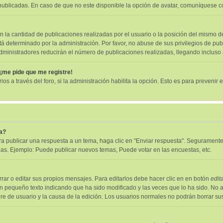
ublicadas. En caso de que no este disponible la opción de avatar, comuníquese c
la cantidad de publicaciones realizadas por el usuario o la posición del mismo de
 determinado por la administración. Por favor, no abuse de sus privilegios de pub
administradores reducirán el número de publicaciones realizadas, llegando incluso
 ¡me pide que me registre!
os a través del foro, si la administración habilita la opción. Esto es para prevenir 
a?
a publicar una respuesta a un tema, haga clic en "Enviar respuesta". Seguramente 
das. Ejemplo: Puede publicar nuevos temas, Puede votar en las encuestas, etc.
ar o editar sus propios mensajes. Para editarlos debe hacer clic en en botón
edit
un pequeño texto indicando que ha sido modificado y las veces que lo ha sido. No 
mbre de usuario y la causa de la edición. Los usuarios normales no podrán borrar 