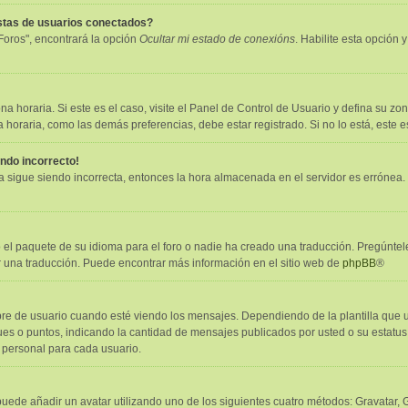
istas de usuarios conectados?
Foros", encontrará la opción
Ocultar mi estado de conexións
. Habilite esta opción
a horaria. Si este es el caso, visite el Panel de Control de Usuario y defina su zon
horaria, como las demás preferencias, debe estar registrado. Si no lo está, este
endo incorrecto!
ora sigue siendo incorrecta, entonces la hora almacenada en el servidor es errónea
 el paquete de su idioma para el foro o nadie ha creado una traducción. Pregúntele
er una traducción. Puede encontrar más información en el sitio web de
phpBB
®
e usuario cuando esté viendo los mensajes. Dependiendo de la plantilla que utili
oques o puntos, indicando la cantidad de mensajes publicados por usted o su estat
 personal para cada usuario.
puede añadir un avatar utilizando uno de los siguientes cuatro métodos: Gravatar,