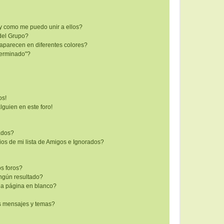
y como me puedo unir a ellos?
del Grupo?
aparecen en diferentes colores?
terminado"?
os!
lguien en este foro!
rados?
os de mi lista de Amigos e Ignorados?
s foros?
ngún resultado?
a página en blanco?
s mensajes y temas?