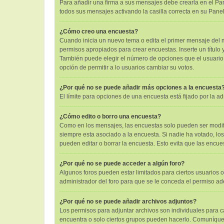
Para añadir una firma a sus mensajes debe crearla en el Pan
todos sus mensajes activando la casilla correcta en su Pane
¿Cómo creo una encuesta?
Cuando inicia un nuevo tema o edita el primer mensaje del mi
permisos apropiados para crear encuestas. Inserte un títul
También puede elegir el número de opciones que el usuario pu
opción de permitir a lo usuarios cambiar su votos.
¿Por qué no se puede añadir más opciones a la encuesta
El límite para opciones de una encuesta está fijado por la 
¿Cómo edito o borro una encuesta?
Como en los mensajes, las encuestas solo pueden ser modific
siempre esta asociado a la encuesta. Si nadie ha votado, lo
pueden editar o borrar la encuesta. Esto evita que las encu
¿Por qué no se puede acceder a algún foro?
Algunos foros pueden estar limitados para ciertos usuarios o
administrador del foro para que se le conceda el permiso a
¿Por qué no se puede añadir archivos adjuntos?
Los permisos para adjuntar archivos son individuales para ca
encuentra o solo ciertos grupos pueden hacerlo. Comuníques