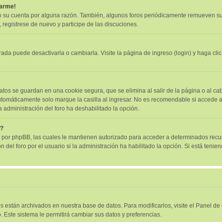
tarme!
o su cuenta por alguna razón. También, algunos foros periódicamente remueven su
, registrese de nuevo y participe de las discuciones.
ada puede desactivarla o cambiarla. Visite la página de ingreso (login) y haga cli
atos se guardan en una cookie segura, que se elimina al salir de la página o al ca
tomáticamente solo marque la casilla al ingresar. No es recomendable si accede al 
la administración del foro ha deshabilitado la opción.
"?
as por phpBB, las cuales le mantienen autorizado para acceder a determinados recur
el foro por el usuario si la administración ha habilitado la opción. Si está tenien
es están archivados en nuestra base de datos. Para modificarlos, visite el Panel d
. Este sistema le permitirá cambiar sus datos y preferencias.