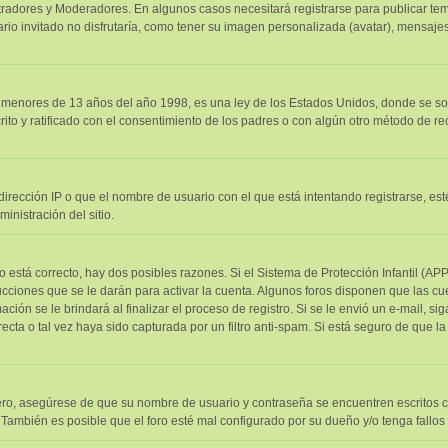
stradores y Moderadores. En algunos casos necesitará registrarse para publicar tem
o invitado no disfrutaría, como tener su imagen personalizada (avatar), mensajes 
nores de 13 años del año 1998, es una ley de los Estados Unidos, donde se solicit
crito y ratificado con el consentimiento de los padres o con algún otro método de r
irección IP o que el nombre de usuario con el que está intentando registrarse, es
nistración del sitio.
o está correcto, hay dos posibles razones. Si el Sistema de Protección Infantil (AP
cciones que se le darán para activar la cuenta. Algunos foros disponen que las c
ción se le brindará al finalizar el proceso de registro. Si se le envió un e-mail, s
ecta o tal vez haya sido capturada por un filtro anti-spam. Si está seguro de que l
mero, asegúrese de que su nombre de usuario y contraseña se encuentren escritos 
También es posible que el foro esté mal configurado por su dueño y/o tenga fallos 