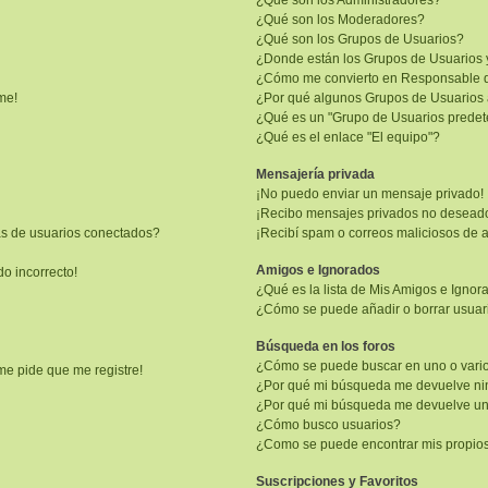
¿Qué son los Administradores?
¿Qué son los Moderadores?
¿Qué son los Grupos de Usuarios?
¿Donde están los Grupos de Usuarios 
¿Cómo me convierto en Responsable 
me!
¿Por qué algunos Grupos de Usuarios 
¿Qué es un "Grupo de Usuarios prede
¿Qué es el enlace "El equipo"?
Mensajería privada
¡No puedo enviar un mensaje privado!
¡Recibo mensajes privados no desead
as de usuarios conectados?
¡Recibí spam o correos maliciosos de a
Amigos e Ignorados
do incorrecto!
¿Qué es la lista de Mis Amigos e Igno
¿Cómo se puede añadir o borrar usuari
Búsqueda en los foros
¿Cómo se puede buscar en uno o vario
me pide que me registre!
¿Por qué mi búsqueda me devuelve ni
¿Por qué mi búsqueda me devuelve un
¿Cómo busco usuarios?
¿Como se puede encontrar mis propio
Suscripciones y Favoritos