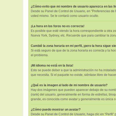
¿Cómo evito que mi nombre de usuario aparezca en las l
Desde su Panel de Control de Usuario, en "Preferencias de 
usted mismo. Se le contará como usuario oculto.
¡La hora en los foros no es correcta!
Es posible que esté viendo la hora correspondiente a otra zon
Nueva York, Sydney, etc. Recuerde que para cambiar la zona 
Cambié la zona horaria en mi perfil, ¡pero la hora sigue si
Si está seguro de que de la zona horaria es correcta y la h
el problema.
¡Mi idioma no está en la lista!
Esto se puede deber a que la administración no ha instalado
que necesita. Si el paquete no existe, siéntase libre de hac
¿Qué es la imagen al lado de mi nombre de usuario?
Hay dos imágenes que pueden aparecer debajo de su nombre d
(rank) del usuario, generalmente en forma de estrellas, bl
grande, es conocida como avatar y generalmente es única o
¿Cómo puedo mostrar un avatar?
Desde su Panel de Control de Usuario, haga clic en “Perfil” 