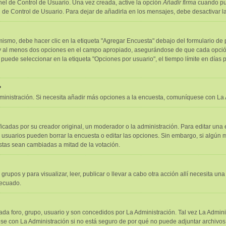
el de Control de Usuario. Una vez creada, active la opción
Añadir firma
cuando pub
l de Control de Usuario. Para dejar de añadirla en los mensajes, debe desactivar 
smo, debe hacer clic en la etiqueta "Agregar Encuesta" debajo del formulario de pub
o y al menos dos opciones en el campo apropiado, asegurándose de que cada opción
ede seleccionar en la etiqueta "Opciones por usuario", el tiempo límite en días par
?
administración. Si necesita añadir más opciones a la encuesta, comuníquese con La 
adas por su creador original, un moderador o la administración. Para editar una 
s usuarios pueden borrar la encuesta o editar las opciones. Sin embargo, si algú
estas sean cambiadas a mitad de la votación.
 grupos y para visualizar, leer, publicar o llevar a cabo otra acción allí necesita
decuado.
da foro, grupo, usuario y son concedidos por La Administración. Tal vez La Admini
e con La Administración si no está seguro de por qué no puede adjuntar archivos