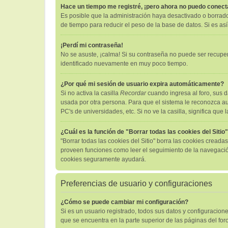
Hace un tiempo me registré, ¡pero ahora no puedo conec
Es posible que la administración haya desactivado o borrad
de tiempo para reducir el peso de la base de datos. Si es así
¡Perdí mi contraseña!
No se asuste, ¡calma! Si su contraseña no puede ser recuper
identificado nuevamente en muy poco tiempo.
¿Por qué mi sesión de usuario expira automáticamente?
Si no activa la casilla
Recordar
cuando ingresa al foro, sus d
usada por otra persona. Para que el sistema le reconozca au
PC's de universidades, etc. Si no ve la casilla, significa que 
¿Cuál es la función de "Borrar todas las cookies del Sitio
"Borrar todas las cookies del Sitio" borra las cookies cread
proveen funciones como leer el seguimiento de la navegación d
cookies seguramente ayudará.
Preferencias de usuario y configuraciones
¿Cómo se puede cambiar mi configuración?
Si es un usuario registrado, todos sus datos y configuracion
que se encuentra en la parte superior de las páginas del foro