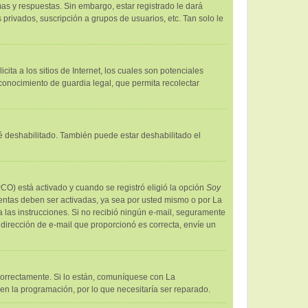
as y respuestas. Sin embargo, estar registrado le dará
privados, suscripción a grupos de usuarios, etc. Tan solo le
a a los sitios de Internet, los cuales son potenciales
econocimiento de guardia legal, que permita recolectar
té deshabilitado. También puede estar deshabilitado el
PCO) está activado y cuando se registró eligió la opción
Soy
uentas deben ser activadas, ya sea por usted mismo o por La
iga las instrucciones. Si no recibió ningún e-mail, seguramente
a dirección de e-mail que proporcionó es correcta, envíe un
correctamente. Si lo están, comuníquese con La
en la programación, por lo que necesitaría ser reparado.