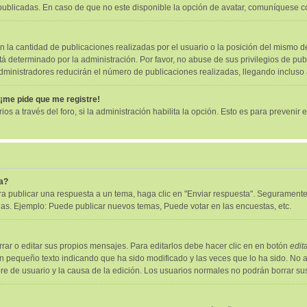
ublicadas. En caso de que no este disponible la opción de avatar, comuníquese c
la cantidad de publicaciones realizadas por el usuario o la posición del mismo de
 determinado por la administración. Por favor, no abuse de sus privilegios de pub
administradores reducirán el número de publicaciones realizadas, llegando incluso
 ¡me pide que me registre!
os a través del foro, si la administración habilita la opción. Esto es para prevenir 
a?
a publicar una respuesta a un tema, haga clic en "Enviar respuesta". Seguramente 
das. Ejemplo: Puede publicar nuevos temas, Puede votar en las encuestas, etc.
ar o editar sus propios mensajes. Para editarlos debe hacer clic en en botón
edit
un pequeño texto indicando que ha sido modificado y las veces que lo ha sido. No 
mbre de usuario y la causa de la edición. Los usuarios normales no podrán borrar 