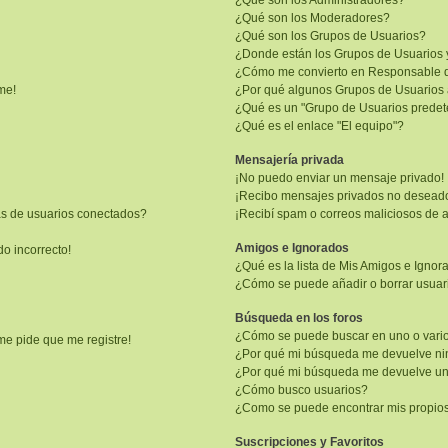
¿Qué son los Administradores?
¿Qué son los Moderadores?
¿Qué son los Grupos de Usuarios?
¿Donde están los Grupos de Usuarios 
¿Cómo me convierto en Responsable 
me!
¿Por qué algunos Grupos de Usuarios 
¿Qué es un "Grupo de Usuarios prede
¿Qué es el enlace "El equipo"?
Mensajería privada
¡No puedo enviar un mensaje privado!
¡Recibo mensajes privados no desead
as de usuarios conectados?
¡Recibí spam o correos maliciosos de a
Amigos e Ignorados
do incorrecto!
¿Qué es la lista de Mis Amigos e Igno
¿Cómo se puede añadir o borrar usuari
Búsqueda en los foros
¿Cómo se puede buscar en uno o vario
me pide que me registre!
¿Por qué mi búsqueda me devuelve ni
¿Por qué mi búsqueda me devuelve un
¿Cómo busco usuarios?
¿Como se puede encontrar mis propio
Suscripciones y Favoritos