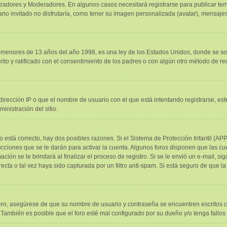
stradores y Moderadores. En algunos casos necesitará registrarse para publicar tem
o invitado no disfrutaría, como tener su imagen personalizada (avatar), mensajes 
nores de 13 años del año 1998, es una ley de los Estados Unidos, donde se solicit
crito y ratificado con el consentimiento de los padres o con algún otro método de r
irección IP o que el nombre de usuario con el que está intentando registrarse, es
nistración del sitio.
o está correcto, hay dos posibles razones. Si el Sistema de Protección Infantil (AP
cciones que se le darán para activar la cuenta. Algunos foros disponen que las c
ción se le brindará al finalizar el proceso de registro. Si se le envió un e-mail, s
ecta o tal vez haya sido capturada por un filtro anti-spam. Si está seguro de que l
mero, asegúrese de que su nombre de usuario y contraseña se encuentren escritos 
También es posible que el foro esté mal configurado por su dueño y/o tenga fallos 