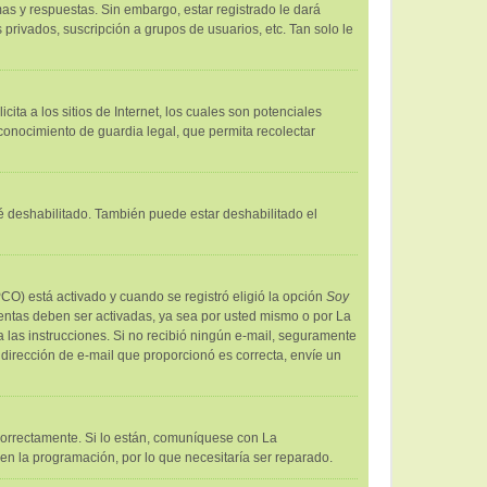
as y respuestas. Sin embargo, estar registrado le dará
privados, suscripción a grupos de usuarios, etc. Tan solo le
a a los sitios de Internet, los cuales son potenciales
econocimiento de guardia legal, que permita recolectar
té deshabilitado. También puede estar deshabilitado el
PCO) está activado y cuando se registró eligió la opción
Soy
uentas deben ser activadas, ya sea por usted mismo o por La
iga las instrucciones. Si no recibió ningún e-mail, seguramente
a dirección de e-mail que proporcionó es correcta, envíe un
correctamente. Si lo están, comuníquese con La
en la programación, por lo que necesitaría ser reparado.