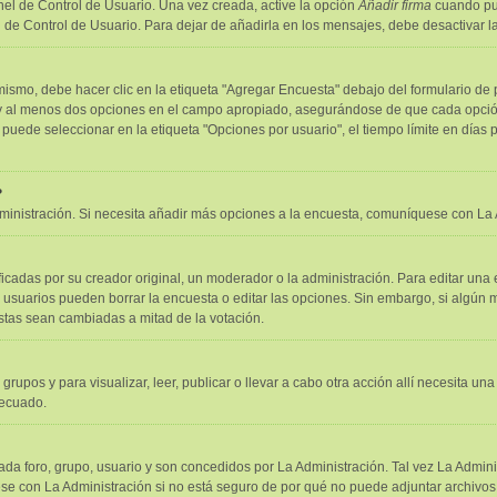
el de Control de Usuario. Una vez creada, active la opción
Añadir firma
cuando pub
l de Control de Usuario. Para dejar de añadirla en los mensajes, debe desactivar 
smo, debe hacer clic en la etiqueta "Agregar Encuesta" debajo del formulario de pub
o y al menos dos opciones en el campo apropiado, asegurándose de que cada opción
ede seleccionar en la etiqueta "Opciones por usuario", el tiempo límite en días par
?
administración. Si necesita añadir más opciones a la encuesta, comuníquese con La 
adas por su creador original, un moderador o la administración. Para editar una 
s usuarios pueden borrar la encuesta o editar las opciones. Sin embargo, si algú
estas sean cambiadas a mitad de la votación.
 grupos y para visualizar, leer, publicar o llevar a cabo otra acción allí necesita
decuado.
da foro, grupo, usuario y son concedidos por La Administración. Tal vez La Admini
e con La Administración si no está seguro de por qué no puede adjuntar archivos