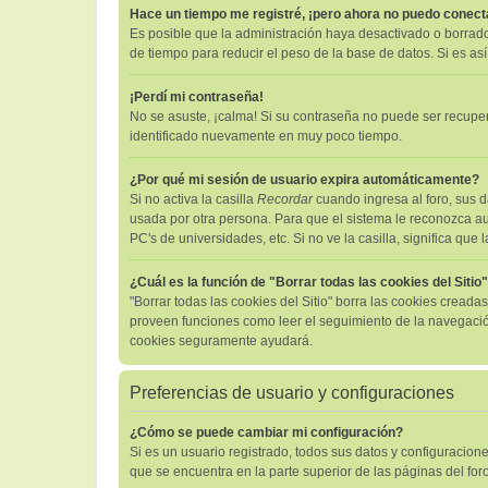
Hace un tiempo me registré, ¡pero ahora no puedo conec
Es posible que la administración haya desactivado o borrad
de tiempo para reducir el peso de la base de datos. Si es así
¡Perdí mi contraseña!
No se asuste, ¡calma! Si su contraseña no puede ser recuper
identificado nuevamente en muy poco tiempo.
¿Por qué mi sesión de usuario expira automáticamente?
Si no activa la casilla
Recordar
cuando ingresa al foro, sus d
usada por otra persona. Para que el sistema le reconozca au
PC's de universidades, etc. Si no ve la casilla, significa que 
¿Cuál es la función de "Borrar todas las cookies del Sitio
"Borrar todas las cookies del Sitio" borra las cookies cread
proveen funciones como leer el seguimiento de la navegación d
cookies seguramente ayudará.
Preferencias de usuario y configuraciones
¿Cómo se puede cambiar mi configuración?
Si es un usuario registrado, todos sus datos y configuracion
que se encuentra en la parte superior de las páginas del foro