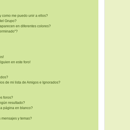
y como me puedo unir a ellos?
del Grupo?
aparecen en diferentes colores?
terminado"?
os!
lguien en este foro!
rados?
os de mi lista de Amigos e Ignorados?
s foros?
ngún resultado?
a página en blanco?
s mensajes y temas?