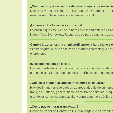
¿Cómo evito que mi nombre de usuario aparezca en las l
Desde su Panel de Control de Usuario, en "Preferencias de 
usted mismo. Se le contará como usuario oculto.
¡La hora en los foros no es correcta!
Es posible que esté viendo la hora correspondiente a otra zon
Nueva York, Sydney, etc. Recuerde que para cambiar la zona 
Cambié la zona horaria en mi perfil, ¡pero la hora sigue si
Si está seguro de que de la zona horaria es correcta y la h
el problema.
¡Mi idioma no está en la lista!
Esto se puede deber a que la administración no ha instalado
que necesita. Si el paquete no existe, siéntase libre de hac
¿Qué es la imagen al lado de mi nombre de usuario?
Hay dos imágenes que pueden aparecer debajo de su nombre d
(rank) del usuario, generalmente en forma de estrellas, bl
grande, es conocida como avatar y generalmente es única o
¿Cómo puedo mostrar un avatar?
Desde su Panel de Control de Usuario, haga clic en “Perfil” 