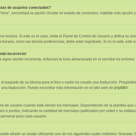
istas de usuarios conectados?
Foros", encontrará la opción
Ocultar mi estado de conexións
. Habilite esta opción
a horaria. Si este es el caso, visite el Panel de Control de Usuario y defina su zon
horaria, como las demás preferencias, debe estar registrado. Si no lo está, este
endo incorrecto!
ora sigue siendo incorrecta, entonces la hora almacenada en el servidor es errónea
 el paquete de su idioma para el foro o nadie ha creado una traducción. Pregúntele
er una traducción. Puede encontrar más información en el sitio web de
phpBB
®
e usuario cuando esté viendo los mensajes. Dependiendo de la plantilla que utili
oques o puntos, indicando la cantidad de mensajes publicados por usted o su estat
 personal para cada usuario.
puede añadir un avatar utilizando uno de los siguientes cuatro métodos: Gravatar,