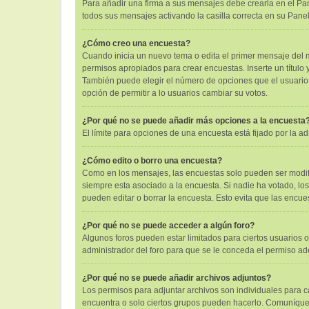
Para añadir una firma a sus mensajes debe crearla en el Pan
todos sus mensajes activando la casilla correcta en su Pane
¿Cómo creo una encuesta?
Cuando inicia un nuevo tema o edita el primer mensaje del mi
permisos apropiados para crear encuestas. Inserte un títul
También puede elegir el número de opciones que el usuario pu
opción de permitir a lo usuarios cambiar su votos.
¿Por qué no se puede añadir más opciones a la encuesta
El límite para opciones de una encuesta está fijado por la 
¿Cómo edito o borro una encuesta?
Como en los mensajes, las encuestas solo pueden ser modific
siempre esta asociado a la encuesta. Si nadie ha votado, lo
pueden editar o borrar la encuesta. Esto evita que las encu
¿Por qué no se puede acceder a algún foro?
Algunos foros pueden estar limitados para ciertos usuarios o
administrador del foro para que se le conceda el permiso a
¿Por qué no se puede añadir archivos adjuntos?
Los permisos para adjuntar archivos son individuales para ca
encuentra o solo ciertos grupos pueden hacerlo. Comuníques