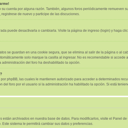
tarme!
o su cuenta por alguna razón. También, algunos foros periódicamente remueven su
, registrese de nuevo y participe de las discuciones.
ada puede desactivarla o cambiarla. Visite la página de ingreso (login) y haga cli
atos se guardan en una cookie segura, que se elimina al salir de la página o al ca
tomáticamente solo marque la casilla al ingresar. No es recomendable si accede al 
la administración del foro ha deshabilitado la opción.
"?
as por phpBB, las cuales le mantienen autorizado para acceder a determinados recur
el foro por el usuario si la administración ha habilitado la opción. Si está tenien
es están archivados en nuestra base de datos. Para modificarlos, visite el Panel d
. Este sistema le permitirá cambiar sus datos y preferencias.