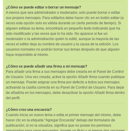
¿Cómo se puede editar o borrar un mensaje?
A menos que sea administrador o moderador, solo puede borrar o editar
sus propios mensajes. Para editarlos debe hacer clic en en botón
editar
(a
veces esta opción solo es válida durante un cierto periodo de tiempo). Si
alguien editase su tema, encontrará un pequeño texto indicando que ha
sido modificado y las veces que lo ha sido. No aparece si fue un
moderador o la administración quién lo editó, aunque la mayoría de las
veces el editor deja su nombre de usuario y la causa de la edición. Los
usuarios normales no podrán borrar sus temas después de que alguien
haya respondido al mismo.
¿Cómo se puede añadir una firma a mi mensaje?
Para añadir una firma a sus mensajes debe crearla en el Panel de Control
de Usuario. Una vez creada, active la opción
Añadir firma
cuando publique
un mensaje. Puede asignar una firma por defecto a todos sus mensajes
activando la casilla correcta en su Panel de Control de Usuario. Para dejar
de añadirla en los mensajes, debe desactivar la opción
Añadir firma
dentro
del perfil.
¿Cómo creo una encuesta?
Cuando inicia un nuevo tema o edita el primer mensaje del mismo, debe
hacer clic en la etiqueta "Agregar Encuesta" debajo del formulario de
publicación; si no la visualiza, significa que no posee los permisos
apropiados para crear encuestas. Inserte un título y al menos dos opciones