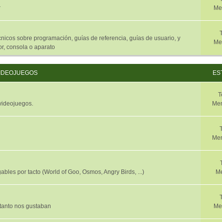
r
Me
nicos sobre programación, guías de referencia, guías de usuario, y
Me
r, consola o aparato
IDEOJUEGOS
ES
T
 videojuegos.
Men
Men
ables por tacto (World of Goo, Osmos, Angry Birds, ...)
Me
 tanto nos gustaban
Me