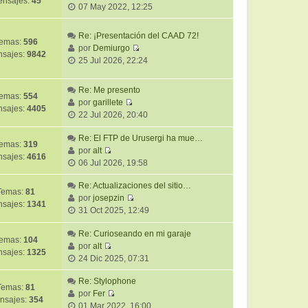
nsajes:
45
V
07 May 2022, 12:25
e
r
Re: ¡Presentación del CAAD 72!
ú
emas:
596
por
Demiurgo
l
sajes:
9842
V
25 Jul 2026, 22:24
t
e
i
r
Re: Me presento
m
ú
emas:
554
por
garillete
o
l
sajes:
4405
V
22 Jul 2026, 20:40
m
t
e
e
i
r
Re: El FTP de Urusergi ha mue…
n
m
emas:
319
ú
por
alt
s
o
sajes:
4616
V
l
06 Jul 2026, 19:58
a
m
e
t
j
e
r
Re: Actualizaciones del sitio…
i
e
Temas:
81
n
ú
por
josepzin
m
sajes:
1341
s
V
l
31 Oct 2025, 12:49
o
a
e
t
m
j
r
Re: Curioseando en mi garaje
i
e
emas:
104
e
ú
por
alt
m
n
sajes:
1325
V
l
24 Dic 2025, 07:31
o
s
e
t
m
a
r
Re: Stylophone
i
e
j
Temas:
81
ú
por
Fer
m
n
e
nsajes:
354
V
l
01 Mar 2022, 16:00
o