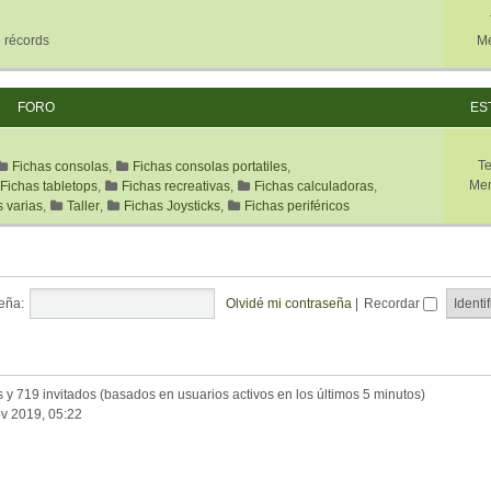
 récords
Me
FORO
ES
T
Fichas consolas
,
Fichas consolas portatiles
,
Men
Fichas tabletops
,
Fichas recreativas
,
Fichas calculadoras
,
s varias
,
Taller
,
Fichas Joysticks
,
Fichas periféricos
eña:
Olvidé mi contraseña
|
Recordar
s y 719 invitados (basados en usuarios activos en los últimos 5 minutos)
v 2019, 05:22