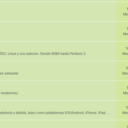
Me
Me
T
/2, Linux y sus sabores. Desde 8088 hasta Pentium 3.
Men
T
en adelante
Men
y modernos)
Me
T
efonía y tablets, tales como plataformas IOS/Android, iPhone, iPad, ...
Men