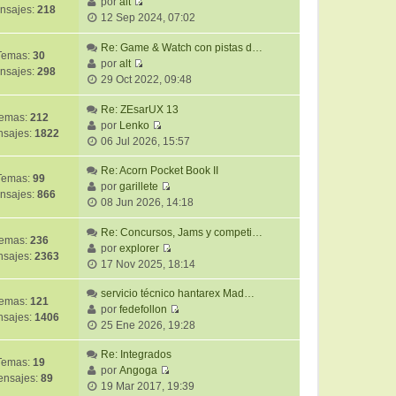
ú
por
alt
m
j
nsajes:
218
V
l
12 Sep 2024, 07:02
o
e
e
t
m
r
Re: Game & Watch con pistas d…
i
e
Temas:
30
ú
por
alt
m
n
nsajes:
298
V
l
29 Oct 2022, 09:48
o
s
e
t
m
a
r
i
Re: ZEsarUX 13
e
j
emas:
212
ú
m
por
Lenko
n
e
sajes:
1822
V
l
o
06 Jul 2026, 15:57
s
e
t
m
a
r
Re: Acorn Pocket Book II
i
e
j
Temas:
99
ú
por
garillete
m
n
e
nsajes:
866
V
l
08 Jun 2026, 14:18
o
s
e
t
m
a
r
Re: Concursos, Jams y competi…
i
e
j
emas:
236
ú
por
explorer
m
n
e
sajes:
2363
V
l
17 Nov 2025, 18:14
o
s
e
t
m
a
r
servicio técnico hantarex Mad…
i
e
j
emas:
121
ú
por
fedefollon
m
n
e
sajes:
1406
V
l
25 Ene 2026, 19:28
o
s
e
t
m
a
r
Re: Integrados
i
e
j
Temas:
19
ú
por
Angoga
m
n
e
nsajes:
89
V
l
19 Mar 2017, 19:39
o
s