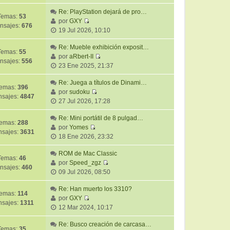
e
t
m
a
r
Re: PlayStation dejará de pro…
i
e
j
Temas:
53
ú
por
GXY
m
n
e
nsajes:
676
V
l
19 Jul 2026, 10:10
o
s
e
t
m
a
r
Re: Mueble exhibición exposit…
i
e
j
Temas:
55
ú
por
aRbert-II
m
n
e
nsajes:
556
V
l
23 Ene 2025, 21:37
o
s
e
t
m
a
r
Re: Juega a títulos de Dinami…
i
e
j
emas:
396
ú
por
sudoku
m
n
e
sajes:
4847
V
l
27 Jul 2026, 17:28
o
s
e
t
m
a
r
Re: Mini portátil de 8 pulgad…
i
e
j
emas:
288
ú
por
Yomes
m
n
e
sajes:
3631
V
l
18 Ene 2026, 23:32
o
s
e
t
m
a
r
ROM de Mac Classic
i
e
j
Temas:
46
ú
por
Speed_zgz
m
n
e
nsajes:
460
V
l
09 Jul 2026, 08:50
o
s
e
t
m
a
r
Re: Han muerto los 3310?
i
e
j
emas:
114
ú
por
GXY
m
n
e
sajes:
1311
V
l
12 Mar 2024, 10:17
o
s
e
t
m
a
r
Re: Busco creación de carcasa…
i
e
j
Temas:
35