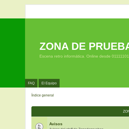
ZONA DE PRUEB
Escena retro informática. Online desde 0111110
FAQ
El Equipo
Índice general
ZO
Avisos