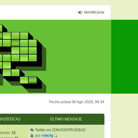
Identificarse
Fecha actual 06 Ago 2026, 06:34
TADÍSTICAS
ÚLTIMO MENSAJE
Twitter en ZONADEPRUEBAS
Temas:
15
por
robcfg