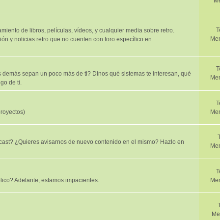
Me
T
iento de libros, películas, vídeos, y cualquier media sobre retro.
Men
ión y noticias retro que no cuenten con foro específico en
T
demás sepan un poco más de ti? Dinos qué sistemas te interesan, qué
Men
go de ti.
T
proyectos)
Men
cast? ¿Quieres avisarnos de nuevo contenido en el mismo? Hazlo en
Men
T
lico? Adelante, estamos impacientes.
Men
Me