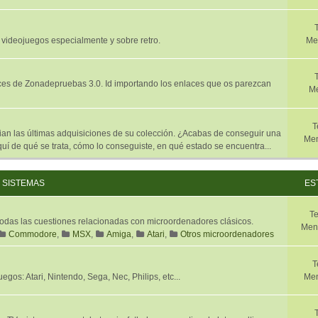
 videojuegos especialmente y sobre retro.
Me
aces de Zonadepruebas 3.0. Id importando los enlaces que os parezcan
Me
T
n las últimas adquisiciones de su colección. ¿Acabas de conseguir una
Men
í de qué se trata, cómo lo conseguiste, en qué estado se encuentra...
SISTEMAS
ES
T
 todas las cuestiones relacionadas con microordenadores clásicos.
Men
Commodore
,
MSX
,
Amiga
,
Atari
,
Otros microordenadores
T
gos: Atari, Nintendo, Sega, Nec, Philips, etc...
Men