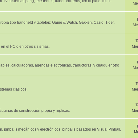
V: sistemas pong, tele-tennis, futbol, carreras, tiro al plato, multi-
Me
propia tipo handheld y tabletop: Game & Watch, Gakken, Casio, Tiger,
Me
T
 en el PC o en otros sistemas.
Men
bles, calculadoras, agendas electrónicas, traductoras, y cualquier otro
Me
T
istemas clásicos.
Men
T
quinas de construcción propia y réplicas.
Men
, pinballs mecánicos y electrónicos, pinballs basados en Visual Pinball,
Me