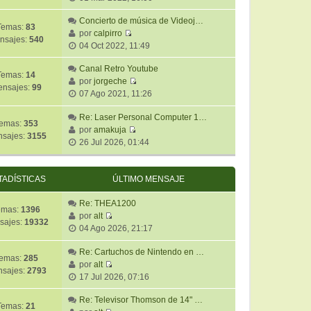
s
e
t
m
a
r
Concierto de música de Videoj…
i
e
j
Temas:
83
ú
por
calpirro
m
n
e
nsajes:
540
V
l
04 Oct 2022, 11:49
o
s
e
t
m
a
r
Canal Retro Youtube
i
e
j
Temas:
14
ú
por
jorgeche
m
n
e
nsajes:
99
V
l
07 Ago 2021, 11:26
o
s
e
t
m
a
r
Re: Laser Personal Computer 1…
i
e
j
emas:
353
ú
por
amakuja
m
n
e
sajes:
3155
V
l
26 Jul 2026, 01:44
o
s
e
t
m
a
r
i
e
j
ú
m
TADÍSTICAS
ÚLTIMO MENSAJE
n
e
l
o
s
t
m
Re: THEA1200
a
emas:
1396
i
e
por
alt
j
sajes:
19332
V
m
n
04 Ago 2026, 21:17
e
e
o
s
r
m
Re: Cartuchos de Nintendo en …
a
emas:
285
ú
e
por
alt
j
sajes:
2793
V
l
n
17 Jul 2026, 07:16
e
e
t
s
r
Re: Televisor Thomson de 14" …
i
a
Temas:
21