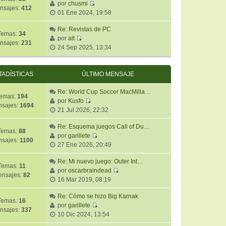
ú
por
chusmi
m
n
e
nsajes:
412
V
l
01 Ene 2024, 19:58
o
s
e
t
m
a
r
Re: Revistas de PC
i
e
j
Temas:
34
ú
por
alt
m
n
e
nsajes:
231
V
l
24 Sep 2025, 13:34
o
s
e
t
m
a
r
i
e
j
ú
m
TADÍSTICAS
ÚLTIMO MENSAJE
n
e
l
o
s
t
Re: World Cup Soccer MacMilla…
m
a
emas:
194
i
por
Kusfo
e
j
sajes:
1694
V
m
21 Jul 2026, 22:32
n
e
e
o
s
r
Re: Esquema juegos Call of Du…
m
a
Temas:
88
ú
por
garillete
e
j
sajes:
1100
V
l
27 Ene 2026, 20:49
n
e
e
t
s
r
Re: Mi nuevo juego: Outer Int…
i
a
Temas:
11
ú
por
oscarbraindead
m
j
nsajes:
82
V
l
16 Mar 2019, 08:19
o
e
e
t
m
r
Re: Cómo se hizo Big Karnak
i
e
Temas:
16
ú
por
garillete
m
n
nsajes:
337
V
l
10 Dic 2024, 13:54
o
s
e
t
m
a