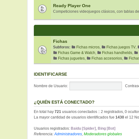
Ready Player One
Competiciones videojuegos clásicos, con tablas de
Fichas
Subforos:
Fichas micros
,
Fichas juegos TV
,
Fichas Game & Watch
,
Fichas handhelds
,
Fichas juguetes
,
Fichas accesorios
,
Ficha
IDENTIFICARSE
Nombre de Usuario:
Contras
¿QUIÉN ESTÁ CONECTADO?
En total hay
721
usuarios conectados :: 2 registrados, 0 oculto
La mayor cantidad de usuarios identificados fue
1430
el 12 No
Usuarios registrados:
Baidu [Spider]
,
Bing [Bot]
Referencia:
Administradores
,
Moderadores globales