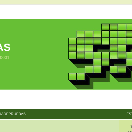
AS
10001
NADEPRUEBAS
ES