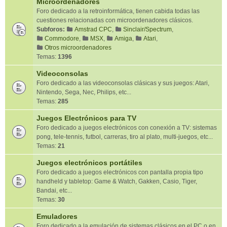
Microordenadores
Foro dedicado a la retroinformática, tienen cabida todas las
cuestiones relacionadas con microordenadores clásicos.
Subforos:
Amstrad CPC
,
Sinclair/Spectrum
,
Commodore
,
MSX
,
Amiga
,
Atari
,
Otros microordenadores
Temas:
1396
Videoconsolas
Foro dedicado a las videoconsolas clásicas y sus juegos: Atari,
Nintendo, Sega, Nec, Philips, etc...
Temas:
285
Juegos Electrónicos para TV
Foro dedicado a juegos electrónicos con conexión a TV: sistemas
pong, tele-tennis, futbol, carreras, tiro al plato, multi-juegos, etc...
Temas:
21
Juegos electrónicos portátiles
Foro dedicado a juegos electrónicos con pantalla propia tipo
handheld y tabletop: Game & Watch, Gakken, Casio, Tiger,
Bandai, etc...
Temas:
30
Emuladores
Foro dedicado a la emulación de sistemas clásicos en el PC o en