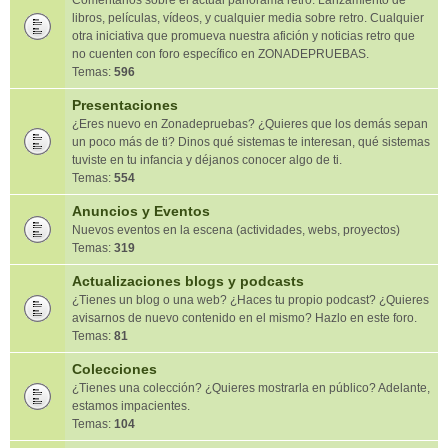
Comentarios sobre el actual panorama retro. Lanzamiento de
libros, películas, vídeos, y cualquier media sobre retro. Cualquier
otra iniciativa que promueva nuestra afición y noticias retro que
no cuenten con foro específico en ZONADEPRUEBAS.
Temas:
596
Presentaciones
¿Eres nuevo en Zonadepruebas? ¿Quieres que los demás sepan
un poco más de ti? Dinos qué sistemas te interesan, qué sistemas
tuviste en tu infancia y déjanos conocer algo de ti.
Temas:
554
Anuncios y Eventos
Nuevos eventos en la escena (actividades, webs, proyectos)
Temas:
319
Actualizaciones blogs y podcasts
¿Tienes un blog o una web? ¿Haces tu propio podcast? ¿Quieres
avisarnos de nuevo contenido en el mismo? Hazlo en este foro.
Temas:
81
Colecciones
¿Tienes una colección? ¿Quieres mostrarla en público? Adelante,
estamos impacientes.
Temas:
104