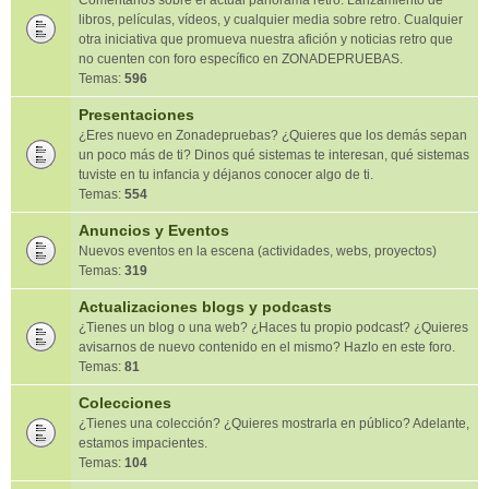
Comentarios sobre el actual panorama retro. Lanzamiento de
libros, películas, vídeos, y cualquier media sobre retro. Cualquier
otra iniciativa que promueva nuestra afición y noticias retro que
no cuenten con foro específico en ZONADEPRUEBAS.
Temas:
596
Presentaciones
¿Eres nuevo en Zonadepruebas? ¿Quieres que los demás sepan
un poco más de ti? Dinos qué sistemas te interesan, qué sistemas
tuviste en tu infancia y déjanos conocer algo de ti.
Temas:
554
Anuncios y Eventos
Nuevos eventos en la escena (actividades, webs, proyectos)
Temas:
319
Actualizaciones blogs y podcasts
¿Tienes un blog o una web? ¿Haces tu propio podcast? ¿Quieres
avisarnos de nuevo contenido en el mismo? Hazlo en este foro.
Temas:
81
Colecciones
¿Tienes una colección? ¿Quieres mostrarla en público? Adelante,
estamos impacientes.
Temas:
104