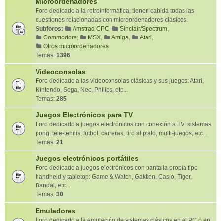
Microordenadores
Foro dedicado a la retroinformática, tienen cabida todas las
cuestiones relacionadas con microordenadores clásicos.
Subforos:
Amstrad CPC
,
Sinclair/Spectrum
,
Commodore
,
MSX
,
Amiga
,
Atari
,
Otros microordenadores
Temas:
1396
Videoconsolas
Foro dedicado a las videoconsolas clásicas y sus juegos: Atari,
Nintendo, Sega, Nec, Philips, etc...
Temas:
285
Juegos Electrónicos para TV
Foro dedicado a juegos electrónicos con conexión a TV: sistemas
pong, tele-tennis, futbol, carreras, tiro al plato, multi-juegos, etc...
Temas:
21
Juegos electrónicos portátiles
Foro dedicado a juegos electrónicos con pantalla propia tipo
handheld y tabletop: Game & Watch, Gakken, Casio, Tiger,
Bandai, etc...
Temas:
30
Emuladores
Foro dedicado a la emulación de sistemas clásicos en el PC o en