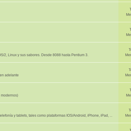
Me
Me
T
/2, Linux y sus sabores. Desde 8088 hasta Pentium 3.
Men
T
en adelante
Men
y modernos)
Me
T
efonía y tablets, tales como plataformas IOS/Android, iPhone, iPad, ...
Men