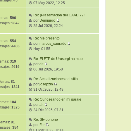
nsajes:
45
V
07 May 2022, 12:25
e
r
Re: ¡Presentación del CAAD 72!
ú
emas:
596
por
Demiurgo
l
sajes:
9842
V
25 Jul 2026, 22:24
t
e
i
r
Re: Me presento
m
ú
emas:
554
por
marcos_sagrado
o
l
sajes:
4406
V
Hoy, 01:55
m
t
e
e
i
r
Re: El FTP de Urusergi ha mue…
n
m
emas:
319
ú
por
alt
s
o
sajes:
4616
V
l
06 Jul 2026, 19:58
a
m
e
t
j
e
r
Re: Actualizaciones del sitio…
i
e
Temas:
81
n
ú
por
josepzin
m
sajes:
1341
s
V
l
31 Oct 2025, 12:49
o
a
e
t
m
j
r
Re: Curioseando en mi garaje
i
e
emas:
104
e
ú
por
alt
m
n
sajes:
1325
V
l
24 Dic 2025, 07:31
o
s
e
t
m
a
r
Re: Stylophone
i
e
j
Temas:
81
ú
por
Fer
m
n
e
nsajes:
354
V
l
01 Mar 2022, 16:00
o