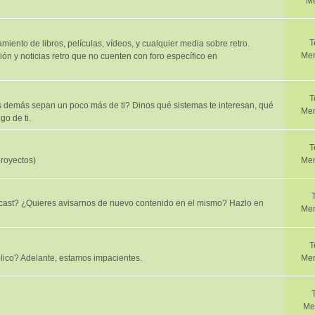
Me
T
iento de libros, películas, vídeos, y cualquier media sobre retro.
Men
ión y noticias retro que no cuenten con foro específico en
T
demás sepan un poco más de ti? Dinos qué sistemas te interesan, qué
Men
go de ti.
T
proyectos)
Men
cast? ¿Quieres avisarnos de nuevo contenido en el mismo? Hazlo en
Men
T
lico? Adelante, estamos impacientes.
Men
Me