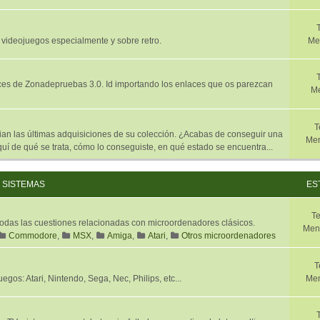
 videojuegos especialmente y sobre retro.
Me
aces de Zonadepruebas 3.0. Id importando los enlaces que os parezcan
Me
T
n las últimas adquisiciones de su colección. ¿Acabas de conseguir una
Men
í de qué se trata, cómo lo conseguiste, en qué estado se encuentra...
SISTEMAS
ES
T
 todas las cuestiones relacionadas con microordenadores clásicos.
Men
Commodore
,
MSX
,
Amiga
,
Atari
,
Otros microordenadores
T
gos: Atari, Nintendo, Sega, Nec, Philips, etc...
Men