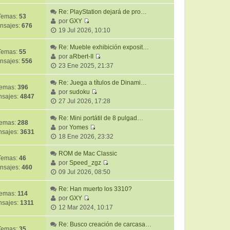
e
t
m
a
r
Re: PlayStation dejará de pro…
i
e
j
Temas:
53
ú
por
GXY
m
n
e
nsajes:
676
V
l
19 Jul 2026, 10:10
o
s
e
t
m
a
r
Re: Mueble exhibición exposit…
i
e
j
Temas:
55
ú
por
aRbert-II
m
n
e
nsajes:
556
V
l
23 Ene 2025, 21:37
o
s
e
t
m
a
r
Re: Juega a títulos de Dinami…
i
e
j
emas:
396
ú
por
sudoku
m
n
e
sajes:
4847
V
l
27 Jul 2026, 17:28
o
s
e
t
m
a
r
Re: Mini portátil de 8 pulgad…
i
e
j
emas:
288
ú
por
Yomes
m
n
e
sajes:
3631
V
l
18 Ene 2026, 23:32
o
s
e
t
m
a
r
ROM de Mac Classic
i
e
j
Temas:
46
ú
por
Speed_zgz
m
n
e
nsajes:
460
V
l
09 Jul 2026, 08:50
o
s
e
t
m
a
r
Re: Han muerto los 3310?
i
e
j
emas:
114
ú
por
GXY
m
n
e
sajes:
1311
V
l
12 Mar 2024, 10:17
o
s
e
t
m
a
r
Re: Busco creación de carcasa…
i
e
j
Temas:
35