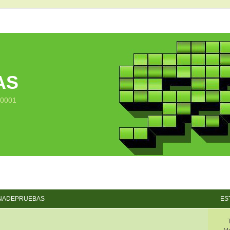
AS
10001
NADEPRUEBAS
ES