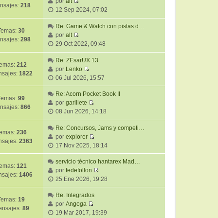
ú
por
alt
m
j
nsajes:
218
V
l
12 Sep 2024, 07:02
o
e
e
t
m
r
Re: Game & Watch con pistas d…
i
e
Temas:
30
ú
por
alt
m
n
nsajes:
298
V
l
29 Oct 2022, 09:48
o
s
e
t
m
a
r
i
Re: ZEsarUX 13
e
j
emas:
212
ú
m
por
Lenko
n
e
sajes:
1822
V
l
o
06 Jul 2026, 15:57
s
e
t
m
a
r
Re: Acorn Pocket Book II
i
e
j
Temas:
99
ú
por
garillete
m
n
e
nsajes:
866
V
l
08 Jun 2026, 14:18
o
s
e
t
m
a
r
Re: Concursos, Jams y competi…
i
e
j
emas:
236
ú
por
explorer
m
n
e
sajes:
2363
V
l
17 Nov 2025, 18:14
o
s
e
t
m
a
r
servicio técnico hantarex Mad…
i
e
j
emas:
121
ú
por
fedefollon
m
n
e
sajes:
1406
V
l
25 Ene 2026, 19:28
o
s
e
t
m
a
r
Re: Integrados
i
e
j
Temas:
19
ú
por
Angoga
m
n
e
nsajes:
89
V
l
19 Mar 2017, 19:39
o
s