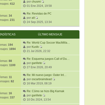
ú
por
chusmi
m
n
e
nsajes:
412
V
l
01 Ene 2024, 19:58
o
s
e
t
m
a
r
Re: Revistas de PC
i
e
j
Temas:
34
ú
por
alt
m
n
e
nsajes:
231
V
l
24 Sep 2025, 13:34
o
s
e
t
m
a
r
i
e
j
ú
m
TADÍSTICAS
ÚLTIMO MENSAJE
n
e
l
o
s
t
Re: World Cup Soccer MacMilla…
m
a
emas:
194
i
por
Kusfo
e
j
sajes:
1694
V
m
21 Jul 2026, 22:32
n
e
e
o
s
r
Re: Esquema juegos Call of Du…
m
a
Temas:
88
ú
por
garillete
e
j
sajes:
1100
V
l
27 Ene 2026, 20:49
n
e
e
t
s
r
Re: Mi nuevo juego: Outer Int…
i
a
Temas:
11
ú
por
oscarbraindead
m
j
nsajes:
82
V
l
16 Mar 2019, 08:19
o
e
e
t
m
r
Re: Cómo se hizo Big Karnak
i
e
Temas:
16
ú
por
garillete
m
n
nsajes:
337
V
l
10 Dic 2024, 13:54
o
s
e
t
m
a