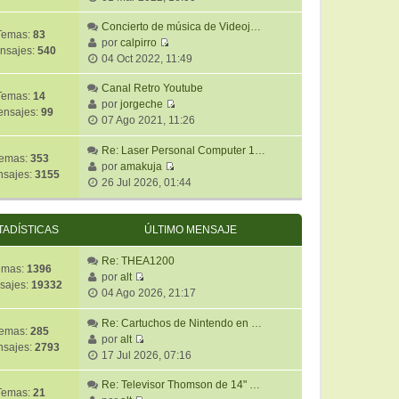
s
e
t
m
a
r
Concierto de música de Videoj…
i
e
j
Temas:
83
ú
por
calpirro
m
n
e
nsajes:
540
V
l
04 Oct 2022, 11:49
o
s
e
t
m
a
r
Canal Retro Youtube
i
e
j
Temas:
14
ú
por
jorgeche
m
n
e
nsajes:
99
V
l
07 Ago 2021, 11:26
o
s
e
t
m
a
r
Re: Laser Personal Computer 1…
i
e
j
emas:
353
ú
por
amakuja
m
n
e
sajes:
3155
V
l
26 Jul 2026, 01:44
o
s
e
t
m
a
r
i
e
j
ú
m
TADÍSTICAS
ÚLTIMO MENSAJE
n
e
l
o
s
t
m
Re: THEA1200
a
emas:
1396
i
e
por
alt
j
sajes:
19332
V
m
n
04 Ago 2026, 21:17
e
e
o
s
r
m
Re: Cartuchos de Nintendo en …
a
emas:
285
ú
e
por
alt
j
sajes:
2793
V
l
n
17 Jul 2026, 07:16
e
e
t
s
r
Re: Televisor Thomson de 14" …
i
a
Temas:
21