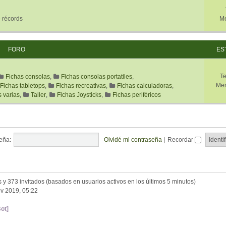
 récords
Me
FORO
ES
T
Fichas consolas
,
Fichas consolas portatiles
,
Men
Fichas tabletops
,
Fichas recreativas
,
Fichas calculadoras
,
s varias
,
Taller
,
Fichas Joysticks
,
Fichas periféricos
eña:
Olvidé mi contraseña
|
Recordar
s y 373 invitados (basados en usuarios activos en los últimos 5 minutos)
v 2019, 05:22
ot]