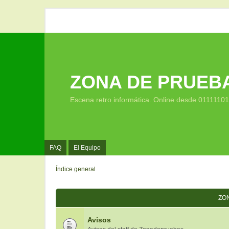
ZONA DE PRUEB
Escena retro informática. Online desde 0111110
FAQ
El Equipo
Índice general
ZO
Avisos