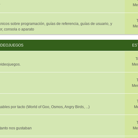
r
Me
nicos sobre programación, guías de referencia, guías de usuario, y
Me
r, consola o aparato
IDEOJUEGOS
ES
T
 videojuegos.
Men
Men
ables por tacto (World of Goo, Osmos, Angry Birds, ...)
Me
 tanto nos gustaban
Me