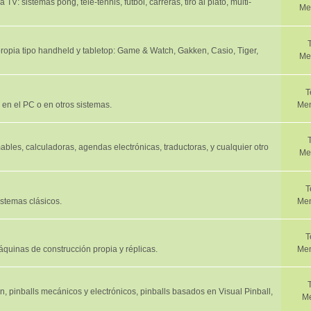
V: sistemas pong, tele-tennis, futbol, carreras, tiro al plato, multi-
Me
propia tipo handheld y tabletop: Game & Watch, Gakken, Casio, Tiger,
Me
T
 en el PC o en otros sistemas.
Men
bles, calculadoras, agendas electrónicas, traductoras, y cualquier otro
Me
T
istemas clásicos.
Men
T
quinas de construcción propia y réplicas.
Men
, pinballs mecánicos y electrónicos, pinballs basados en Visual Pinball,
Me