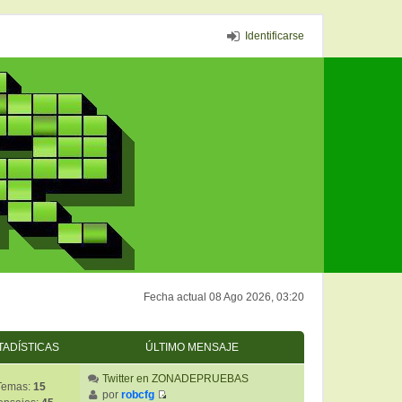
Identificarse
Fecha actual 08 Ago 2026, 03:20
TADÍSTICAS
ÚLTIMO MENSAJE
Twitter en ZONADEPRUEBAS
Temas:
15
por
robcfg