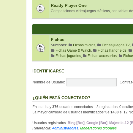
Ready Player One
Competiciones videojuegos clásicos, con tablas de
Fichas
Subforos:
Fichas micros
,
Fichas juegos TV
,
Fichas Game & Watch
,
Fichas handhelds
,
Fichas juguetes
,
Fichas accesorios
,
Ficha
IDENTIFICARSE
Nombre de Usuario:
Contras
¿QUIÉN ESTÁ CONECTADO?
En total hay
376
usuarios conectados :: 3 registrados, 0 oculto
La mayor cantidad de usuarios identificados fue
1430
el 12 No
Usuarios registrados:
Bing [Bot]
,
Google [Bot]
,
Majestic-12 [B
Referencia:
Administradores
,
Moderadores globales