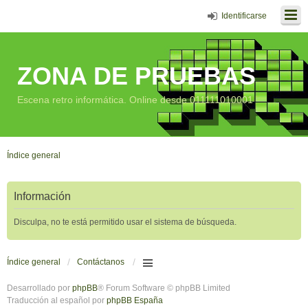
Identificarse
ZONA DE PRUEBAS
Escena retro informática. Online desde 011111010001
Índice general
Información
Disculpa, no te está permitido usar el sistema de búsqueda.
Índice general
Contáctanos
Desarrollado por
phpBB
® Forum Software © phpBB Limited
Traducción al español por
phpBB España