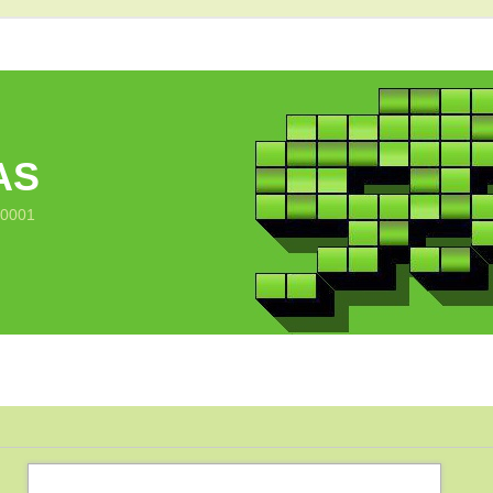
AS
10001