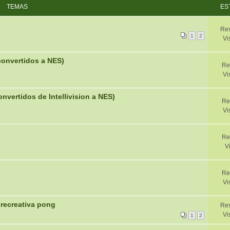
TEMAS
ES
Re
1
2
Vi
 convertidos a NES)
Re
Vi
onvertidos de Intellivision a NES)
Re
Vi
Re
V
Re
Vi
 recreativa pong
Res
Vi
1
2