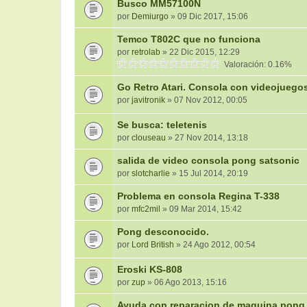
Busco MM57100N
por
Demiurgo
» 09 Dic 2017, 15:06
Temco T802C que no funciona
por
retrolab
» 22 Dic 2015, 12:29
Valoración: 0.16%
Go Retro Atari. Consola con videojuegos
por
javitronik
» 07 Nov 2012, 00:05
Se busca: teletenis
por
clouseau
» 27 Nov 2014, 13:18
salida de video consola pong satsonic
por
slotcharlie
» 15 Jul 2014, 20:19
Problema en consola Regina T-338
por
mfc2mil
» 09 Mar 2014, 15:42
Pong desconocido.
por
Lord British
» 24 Ago 2012, 00:54
Eroski KS-808
por
zup
» 06 Ago 2013, 15:16
Ayuda con reparacion de maquina pong