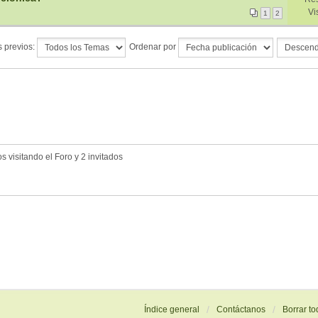
Vi
1
2
 previos:
Ordenar por
 visitando el Foro y 2 invitados
Índice general
Contáctanos
Borrar to