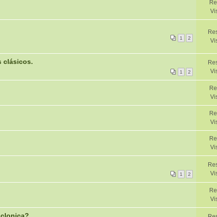
Re
Vi
Re
1
2
Vi
 clásicos.
Res
Vi
1
2
Re
Vi
Re
Vi
Re
Vi
Res
Vi
1
2
Re
Vi
 clonica?
Res