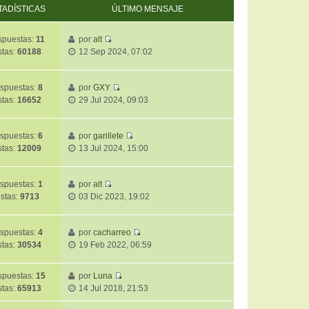
TADÍSTICAS
ÚLTIMO MENSAJE
spuestas:
11
por
alt
V
stas:
60188
12 Sep 2024, 07:02
e
r
ú
spuestas:
8
por
GXY
V
l
stas:
16652
29 Jul 2024, 09:03
e
t
r
i
ú
m
spuestas:
6
por
garillete
V
l
o
stas:
12009
13 Jul 2024, 15:00
e
t
m
r
i
e
ú
m
spuestas:
1
por
alt
n
V
l
o
istas:
9713
03 Dic 2023, 19:02
s
e
t
m
a
r
i
e
j
ú
m
spuestas:
4
por
cacharreo
n
e
V
l
o
stas:
30534
19 Feb 2022, 06:59
s
e
t
m
a
r
i
e
j
puestas:
15
por
Luna
ú
m
n
e
V
stas:
65913
14 Jul 2018, 21:53
l
o
s
e
t
m
a