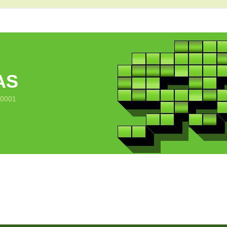
AS
10001