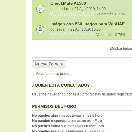
CheckMate A1500
por
nandove
» 07 Ago 2019, 14:00
Valoración: 0.31%
Imágen con 560 juegos para WinUAE
por
sagan
» 29 Abr 2019, 10:35
Valoración: 0.78%
Mostrar temas
Nuevo Tema
Volver a Índice general
¿QUIÉN ESTÁ CONECTADO?
Usuarios navegando por este Foro: No hay usuarios registrados
PERMISOS DEL FORO
No puedes
abrir nuevos temas en este Foro
No puedes
responder a temas en este Foro
No puedes
editar sus mensajes en este Foro
No puedes
borrar sus mensajes en este Foro