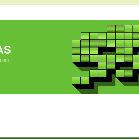
AS
10001