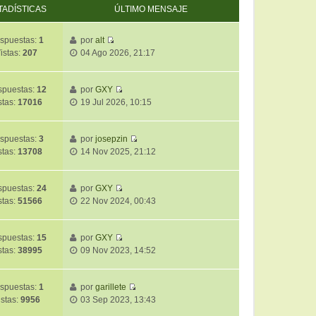
TADÍSTICAS
ÚLTIMO MENSAJE
spuestas:
1
por
alt
V
istas:
207
04 Ago 2026, 21:17
e
r
ú
puestas:
12
por
GXY
V
l
stas:
17016
19 Jul 2026, 10:15
e
t
r
i
ú
m
spuestas:
3
por
josepzin
V
l
o
stas:
13708
14 Nov 2025, 21:12
e
t
m
r
i
e
ú
m
puestas:
24
por
GXY
n
V
l
o
stas:
51566
22 Nov 2024, 00:43
s
e
t
m
a
r
i
e
j
ú
m
puestas:
15
por
GXY
n
e
V
l
o
stas:
38995
09 Nov 2023, 14:52
s
e
t
m
a
r
i
e
j
ú
m
spuestas:
1
por
garillete
n
e
V
l
o
istas:
9956
03 Sep 2023, 13:43
s
e
t
m
a