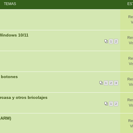
TEMAS
ES
Re
V
 Windows 10/11
Res
1
2
Vi
Re
Vi
2 botones
Res
1
2
3
Vi
arcasa y otros bricolajes
Res
1
2
Vi
 (ARM)
Re
V