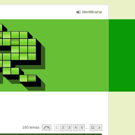
Identificarse
160 temas
1
2
3
4
5
…
11