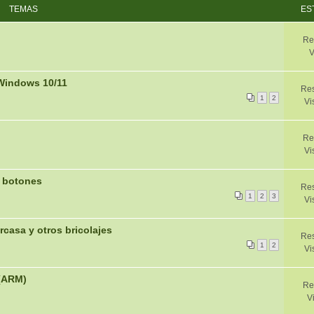
TEMAS
ES
Re
V
 Windows 10/11
Res
1
2
Vi
Re
Vi
2 botones
Res
1
2
3
Vi
arcasa y otros bricolajes
Res
1
2
Vi
 (ARM)
Re
V