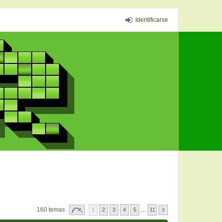
Identificarse
160 temas
1
2
3
4
5
…
11