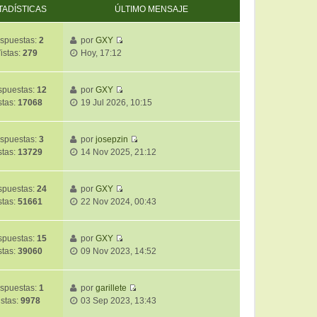
TADÍSTICAS
ÚLTIMO MENSAJE
spuestas:
2
por
GXY
V
istas:
279
Hoy, 17:12
e
r
ú
puestas:
12
por
GXY
V
l
stas:
17068
19 Jul 2026, 10:15
e
t
r
i
ú
m
spuestas:
3
por
josepzin
V
l
o
stas:
13729
14 Nov 2025, 21:12
e
t
m
r
i
e
ú
m
puestas:
24
por
GXY
n
V
l
o
stas:
51661
22 Nov 2024, 00:43
s
e
t
m
a
r
i
e
j
ú
m
puestas:
15
por
GXY
n
e
V
l
o
stas:
39060
09 Nov 2023, 14:52
s
e
t
m
a
r
i
e
j
ú
m
spuestas:
1
por
garillete
n
e
V
l
o
istas:
9978
03 Sep 2023, 13:43
s
e
t
m
a