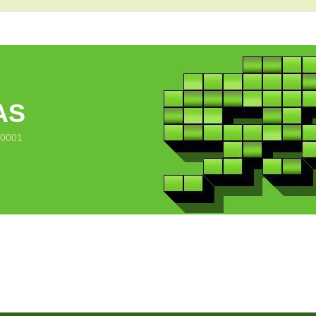
AS
10001