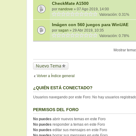
CheckMate A1500
por
nandove
» 07 Ago 2019, 14:00
Valoración: 0.31%
Imágen con 560 juegos para WinUAE
por
sagan
» 29 Abr 2019, 10:35
Valoración: 0.78%
Mostrar temas
Nuevo Tema
Volver a Índice general
¿QUIÉN ESTÁ CONECTADO?
Usuarios navegando por este Foro: No hay usuarios registrados
PERMISOS DEL FORO
No puedes
abrir nuevos temas en este Foro
No puedes
responder a temas en este Foro
No puedes
editar sus mensajes en este Foro
No puedes
borrar sus mensajes en este Foro