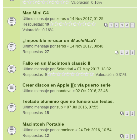
Valoración: 0.16%
Mac Mini G4
Último mensaje por
zeros
«
14 Nov 2017, 01:25
Respuestas:
40
1
2
3
4
5
Valoración: 0.16%
¿Imposible re-usar un iMac/eMac?
Último mensaje por
zeros
«
14 Nov 2017, 00:48
Respuestas:
27
1
2
3
Fallo en un Macintosh classic II
Último mensaje por
Selandari
«
07 May 2017, 18:32
Respuestas:
9
Valoración: 0.31%
Crear discos en Apple ][c vía puerto serie
Último mensaje por
nandove
«
02 Oct 2016, 23:46
Teclado aluminio que no funcionan teclas.
Último mensaje por
zup
«
07 Jul 2016, 07:55
Respuestas:
15
1
2
Macintosh Portable
Último mensaje por
carmeloco
«
24 Feb 2016, 10:54
Respuestas:
12
1
2