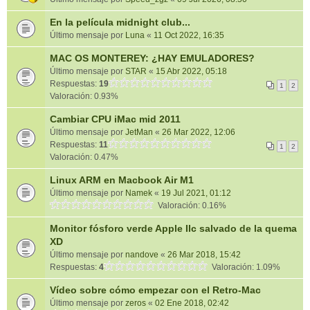
En la película midnight club...
Último mensaje por
Luna
«
11 Oct 2022, 16:35
MAC OS MONTEREY: ¿HAY EMULADORES?
Último mensaje por
STAR
«
15 Abr 2022, 05:18
Respuestas:
19
1
2
Valoración: 0.93%
Cambiar CPU iMac mid 2011
Último mensaje por
JetMan
«
26 Mar 2022, 12:06
Respuestas:
11
1
2
Valoración: 0.47%
Linux ARM en Macbook Air M1
Último mensaje por
Namek
«
19 Jul 2021, 01:12
Valoración: 0.16%
Monitor fósforo verde Apple IIc salvado de la quema
XD
Último mensaje por
nandove
«
26 Mar 2018, 15:42
Respuestas:
4
Valoración: 1.09%
Vídeo sobre cómo empezar con el Retro-Mac
Último mensaje por
zeros
«
02 Ene 2018, 02:42