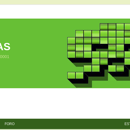
AS
10001
FORO
ES