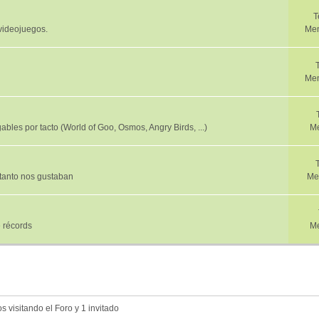
T
 videojuegos.
Men
Men
ables por tacto (World of Goo, Osmos, Angry Birds, ...)
Me
 tanto nos gustaban
Me
 récords
Me
 visitando el Foro y 1 invitado