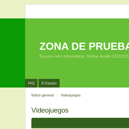
ZONA DE PRUEB
Escena retro informática. Online desde 0111110
FAQ
El Equipo
Índice general
Videojuegos
Videojuegos