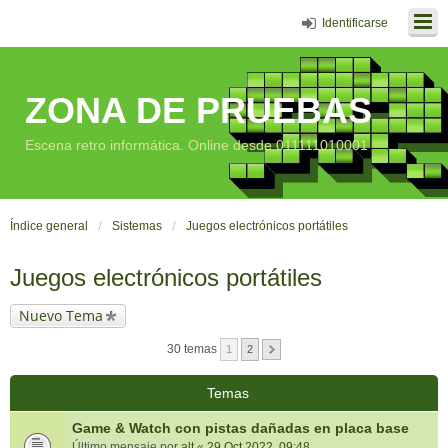
Identificarse
ZONA DE PRUEBAS
Escena retro informática. Online desde 011111010001
Índice general
Sistemas
Juegos electrónicos portátiles
Juegos electrónicos portátiles
Nuevo Tema
30 temas
1
2
Temas
Game & Watch con pistas dañadas en placa base
Último mensaje por
alt
«
29 Oct 2022, 09:48