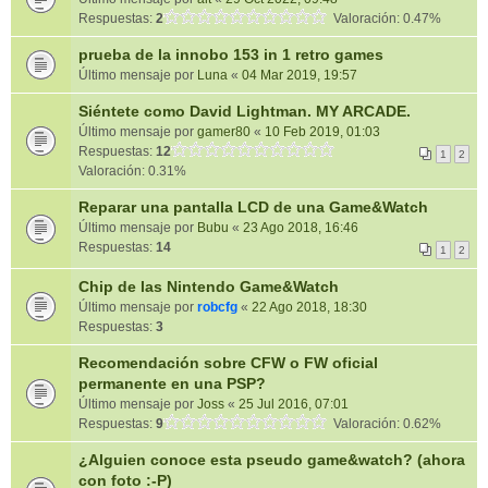
Respuestas:
2
Valoración: 0.47%
prueba de la innobo 153 in 1 retro games
Último mensaje por
Luna
«
04 Mar 2019, 19:57
Siéntete como David Lightman. MY ARCADE.
Último mensaje por
gamer80
«
10 Feb 2019, 01:03
Respuestas:
12
1
2
Valoración: 0.31%
Reparar una pantalla LCD de una Game&Watch
Último mensaje por
Bubu
«
23 Ago 2018, 16:46
Respuestas:
14
1
2
Chip de las Nintendo Game&Watch
Último mensaje por
robcfg
«
22 Ago 2018, 18:30
Respuestas:
3
Recomendación sobre CFW o FW oficial
permanente en una PSP?
Último mensaje por
Joss
«
25 Jul 2016, 07:01
Respuestas:
9
Valoración: 0.62%
¿Alguien conoce esta pseudo game&watch? (ahora
con foto :-P)