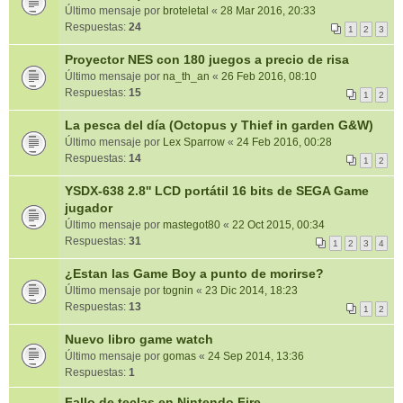
Último mensaje por
broteletal
«
28 Mar 2016, 20:33
Respuestas:
24
1
2
3
Proyector NES con 180 juegos a precio de risa
Último mensaje por
na_th_an
«
26 Feb 2016, 08:10
Respuestas:
15
1
2
La pesca del día (Octopus y Thief in garden G&W)
Último mensaje por
Lex Sparrow
«
24 Feb 2016, 00:28
Respuestas:
14
1
2
YSDX-638 2.8'' LCD portátil 16 bits de SEGA Game
jugador
Último mensaje por
mastegot80
«
22 Oct 2015, 00:34
Respuestas:
31
1
2
3
4
¿Estan las Game Boy a punto de morirse?
Último mensaje por
tognin
«
23 Dic 2014, 18:23
Respuestas:
13
1
2
Nuevo libro game watch
Último mensaje por
gomas
«
24 Sep 2014, 13:36
Respuestas:
1
Fallo de teclas en Nintendo Fire