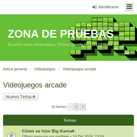
Identificarse
ZONA DE PRUEBAS
Escena retro informática. Online desde 011111010001
Índice general
Videojuegos
Videojuegos arcade
Videojuegos arcade
Nuevo Tema
16 temas
1
2
Temas
Cómo se hizo Big Karnak
Último mensaje por
garillete
«
10 Dic 2024, 13:54