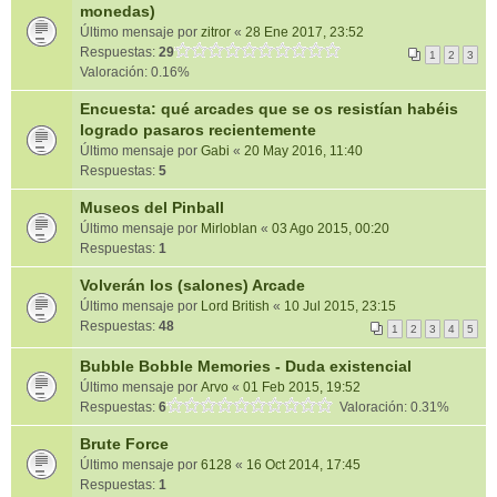
monedas)
Último mensaje por
zitror
«
28 Ene 2017, 23:52
Respuestas:
29
1
2
3
Valoración: 0.16%
Encuesta: qué arcades que se os resistían habéis
logrado pasaros recientemente
Último mensaje por
Gabi
«
20 May 2016, 11:40
Respuestas:
5
Museos del Pinball
Último mensaje por
Mirloblan
«
03 Ago 2015, 00:20
Respuestas:
1
Volverán los (salones) Arcade
Último mensaje por
Lord British
«
10 Jul 2015, 23:15
Respuestas:
48
1
2
3
4
5
Bubble Bobble Memories - Duda existencial
Último mensaje por
Arvo
«
01 Feb 2015, 19:52
Respuestas:
6
Valoración: 0.31%
Brute Force
Último mensaje por
6128
«
16 Oct 2014, 17:45
Respuestas:
1