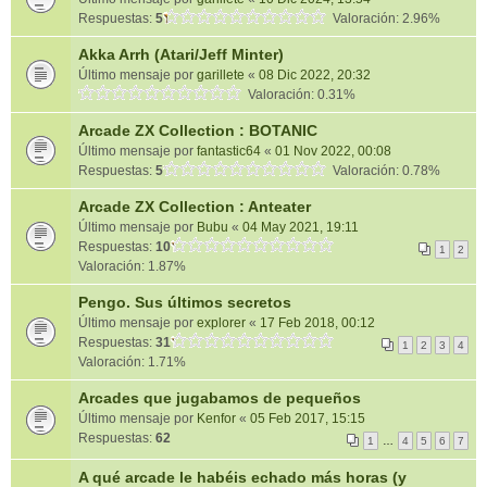
Respuestas:
5
Valoración: 2.96%
Akka Arrh (Atari/Jeff Minter)
Último mensaje por
garillete
«
08 Dic 2022, 20:32
Valoración: 0.31%
Arcade ZX Collection : BOTANIC
Último mensaje por
fantastic64
«
01 Nov 2022, 00:08
Respuestas:
5
Valoración: 0.78%
Arcade ZX Collection : Anteater
Último mensaje por
Bubu
«
04 May 2021, 19:11
Respuestas:
10
1
2
Valoración: 1.87%
Pengo. Sus últimos secretos
Último mensaje por
explorer
«
17 Feb 2018, 00:12
Respuestas:
31
1
2
3
4
Valoración: 1.71%
Arcades que jugabamos de pequeños
Último mensaje por
Kenfor
«
05 Feb 2017, 15:15
Respuestas:
62
1
…
4
5
6
7
A qué arcade le habéis echado más horas (y