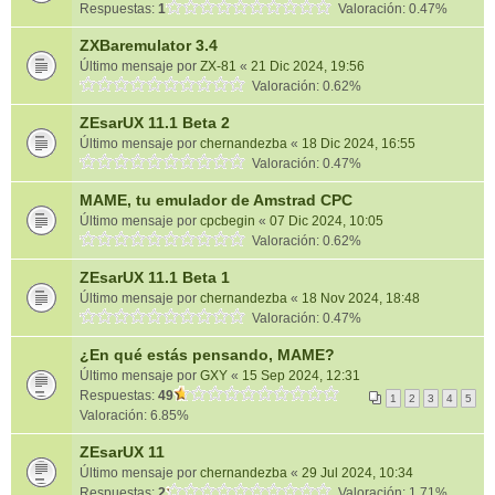
Respuestas:
1
Valoración: 0.47%
ZXBaremulator 3.4
Último mensaje por
ZX-81
«
21 Dic 2024, 19:56
Valoración: 0.62%
ZEsarUX 11.1 Beta 2
Último mensaje por
chernandezba
«
18 Dic 2024, 16:55
Valoración: 0.47%
MAME, tu emulador de Amstrad CPC
Último mensaje por
cpcbegin
«
07 Dic 2024, 10:05
Valoración: 0.62%
ZEsarUX 11.1 Beta 1
Último mensaje por
chernandezba
«
18 Nov 2024, 18:48
Valoración: 0.47%
¿En qué estás pensando, MAME?
Último mensaje por
GXY
«
15 Sep 2024, 12:31
Respuestas:
49
1
2
3
4
5
Valoración: 6.85%
ZEsarUX 11
Último mensaje por
chernandezba
«
29 Jul 2024, 10:34
Respuestas:
2
Valoración: 1.71%