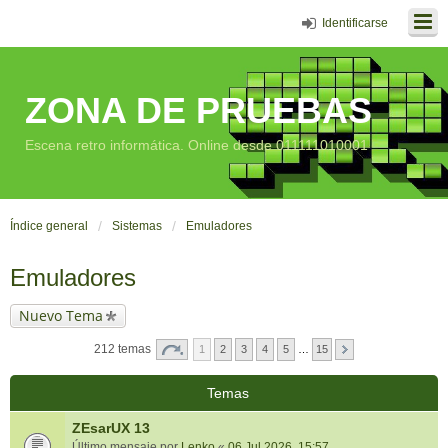
Identificarse
ZONA DE PRUEBAS
Escena retro informática. Online desde 011111010001
Índice general
Sistemas
Emuladores
Emuladores
Nuevo Tema
212 temas
1
2
3
4
5
…
15
Temas
ZEsarUX 13
Último mensaje por
Lenko
«
06 Jul 2026, 15:57