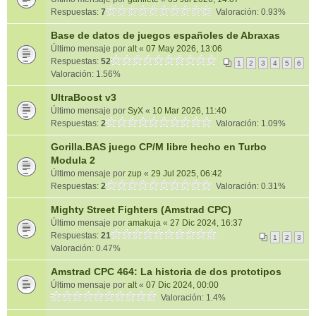
Respuestas:
7
Valoración: 0.93%
Base de datos de juegos españoles de Abraxas
Último mensaje por
alt
«
07 May 2026, 13:06
Respuestas:
52
1
2
3
4
5
6
Valoración: 1.56%
UltraBoost v3
Último mensaje por
SyX
«
10 Mar 2026, 11:40
Respuestas:
2
Valoración: 1.09%
Gorilla.BAS juego CP/M libre hecho en Turbo
Modula 2
Último mensaje por
zup
«
29 Jul 2025, 06:42
Respuestas:
2
Valoración: 0.31%
Mighty Street Fighters (Amstrad CPC)
Último mensaje por
amakuja
«
27 Dic 2024, 16:37
Respuestas:
21
1
2
3
Valoración: 0.47%
Amstrad CPC 464: La historia de dos prototipos
Último mensaje por
alt
«
07 Dic 2024, 00:00
Valoración: 1.4%