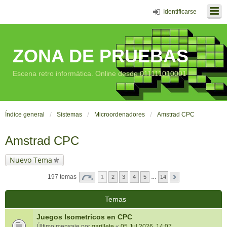
Identificarse
ZONA DE PRUEBAS
Escena retro informática. Online desde 011111010001
Índice general
Sistemas
Microordenadores
Amstrad CPC
Amstrad CPC
Nuevo Tema
197 temas
1
2
3
4
5
…
14
Temas
Juegos Isometricos en CPC
Último mensaje por
garillete
«
05 Jul 2026, 14:07