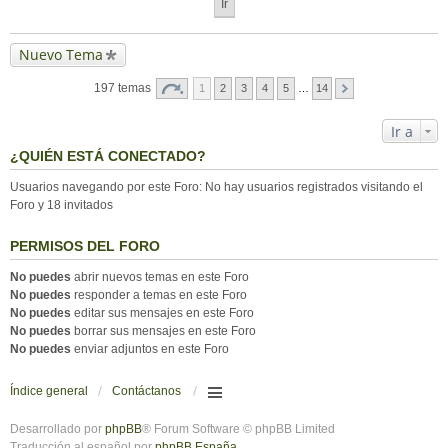
Nuevo Tema
197 temas
1
2
3
4
5
…
14
Ir a
¿QUIÉN ESTÁ CONECTADO?
Usuarios navegando por este Foro: No hay usuarios registrados visitando el
Foro y 18 invitados
PERMISOS DEL FORO
No puedes
abrir nuevos temas en este Foro
No puedes
responder a temas en este Foro
No puedes
editar sus mensajes en este Foro
No puedes
borrar sus mensajes en este Foro
No puedes
enviar adjuntos en este Foro
Índice general
Contáctanos
Desarrollado por
phpBB
® Forum Software © phpBB Limited
Traducción al español por
phpBB España