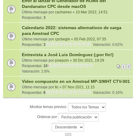
Error al lanzar el Generador de ROMs del
Dandanator CPC desde macOS
Último mensaje por
cacharreo
«
10 Mar 2022, 14:51
Respuestas:
3
Calendario 2022: sistemas alternativos de carga
para Amstrad CPC
Último mensaje por
cpcbegin
«
05 Feb 2022, 07:35
Respuestas:
3
Valoración: 0.62%
Entrevista a José Luis Domínguez (¡por fin!)
Último mensaje por
josepzin
«
30 Dic 2021, 19:29
Respuestas:
10
1
2
Valoración: 2.8%
Video compuesto en un Amstrad MP-3/MHT CTV-001
Último mensaje por
tic
«
07 Nov 2021, 11:15
Respuestas:
8
Valoración: 0.16%
Mostrar temas previos:
Ordenar por