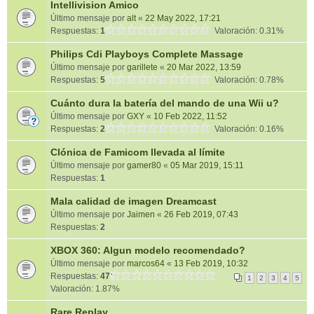
Intellivision Amico
Último mensaje por
alt
«
22 May 2022, 17:21
Respuestas:
1
Valoración: 0.31%
Philips Cdi Playboys Complete Massage
Último mensaje por
garillete
«
20 Mar 2022, 13:59
Respuestas:
5
Valoración: 0.78%
Cuánto dura la batería del mando de una Wii u?
Último mensaje por
GXY
«
10 Feb 2022, 11:52
Respuestas:
2
Valoración: 0.16%
Clónica de Famicom llevada al límite
Último mensaje por
gamer80
«
05 Mar 2019, 15:11
Respuestas:
1
Mala calidad de imagen Dreamcast
Último mensaje por
Jaimen
«
26 Feb 2019, 07:43
Respuestas:
2
XBOX 360: Algun modelo recomendado?
Último mensaje por
marcos64
«
13 Feb 2019, 10:32
Respuestas:
47
1
2
3
4
5
Valoración: 1.87%
Rare Replay