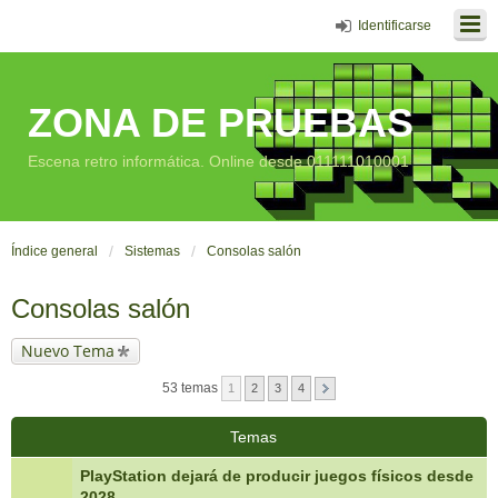
Identificarse
ZONA DE PRUEBAS
Escena retro informática. Online desde 011111010001
Índice general
Sistemas
Consolas salón
Consolas salón
Nuevo Tema
53 temas
1
2
3
4
Temas
PlayStation dejará de producir juegos físicos desde
2028