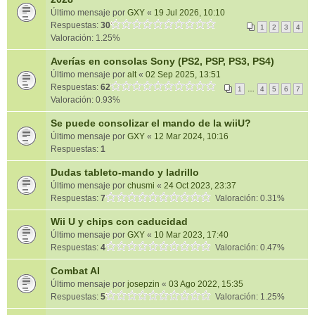
Último mensaje por
GXY
«
19 Jul 2026, 10:10
Respuestas:
30
1
2
3
4
Valoración: 1.25%
Averías en consolas Sony (PS2, PSP, PS3, PS4)
Último mensaje por
alt
«
02 Sep 2025, 13:51
Respuestas:
62
1
…
4
5
6
7
Valoración: 0.93%
Se puede consolizar el mando de la wiiU?
Último mensaje por
GXY
«
12 Mar 2024, 10:16
Respuestas:
1
Dudas tableto-mando y ladrillo
Último mensaje por
chusmi
«
24 Oct 2023, 23:37
Respuestas:
7
Valoración: 0.31%
Wii U y chips con caducidad
Último mensaje por
GXY
«
10 Mar 2023, 17:40
Respuestas:
4
Valoración: 0.47%
Combat AI
Último mensaje por
josepzin
«
03 Ago 2022, 15:35
Respuestas:
5
Valoración: 1.25%