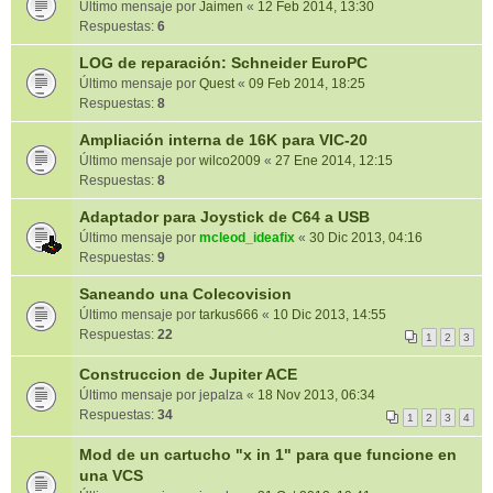
Último mensaje por
Jaimen
«
12 Feb 2014, 13:30
Respuestas:
6
LOG de reparación: Schneider EuroPC
Último mensaje por
Quest
«
09 Feb 2014, 18:25
Respuestas:
8
Ampliación interna de 16K para VIC-20
Último mensaje por
wilco2009
«
27 Ene 2014, 12:15
Respuestas:
8
Adaptador para Joystick de C64 a USB
Último mensaje por
mcleod_ideafix
«
30 Dic 2013, 04:16
Respuestas:
9
Saneando una Colecovision
Último mensaje por
tarkus666
«
10 Dic 2013, 14:55
Respuestas:
22
1
2
3
Construccion de Jupiter ACE
Último mensaje por
jepalza
«
18 Nov 2013, 06:34
Respuestas:
34
1
2
3
4
Mod de un cartucho "x in 1" para que funcione en
una VCS