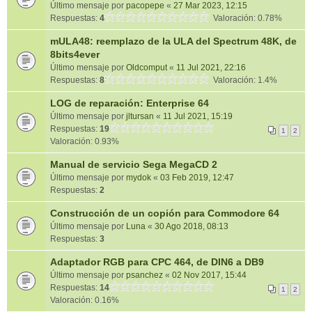
Último mensaje por
pacopepe
«
27 Mar 2023, 12:15
Respuestas:
4
Valoración: 0.78%
mULA48: reemplazo de la ULA del Spectrum 48K, de
8bits4ever
Último mensaje por
Oldcomput
«
11 Jul 2021, 22:16
Respuestas:
8
Valoración: 1.4%
LOG de reparación: Enterprise 64
Último mensaje por
jltursan
«
11 Jul 2021, 15:19
Respuestas:
19
1
2
Valoración: 0.93%
Manual de servicio Sega MegaCD 2
Último mensaje por
mydok
«
03 Feb 2019, 12:47
Respuestas:
2
Construcción de un copión para Commodore 64
Último mensaje por
Luna
«
30 Ago 2018, 08:13
Respuestas:
3
Adaptador RGB para CPC 464, de DIN6 a DB9
Último mensaje por
psanchez
«
02 Nov 2017, 15:44
Respuestas:
14
1
2
Valoración: 0.16%