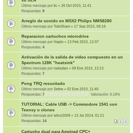
su ULA
Último mensaje por
tic
«
26 Oct 2015, 11:41
Respuestas:
9
Arreglo de sonido en MSX2 Philips NMS8280
Último mensaje por
TobiSham
«
17 Sep 2015, 09:16
Reparacion cartuchos microdrive
Último mensaje por
Haplo
«
13 Feb 2015, 12:07
Respuestas:
4
Activación de la salida de video compuesto en un
Spectrum 128K "heatsink"
Último mensaje por
radastan
«
09 Ene 2015, 13:13
Respuestas:
7
Pong TRQ resucitado
Último mensaje por
Setne
«
02 Ene 2015, 11:40
Respuestas:
7
Valoración: 0.16%
TUTORIAL: Cable USB -> Commodore 1541 con
Teensy o clones
Último mensaje por
wilco2009
«
13 Jul 2014, 01:21
Respuestas:
14
1
2
Cartucho dual para Amstrad CPC+