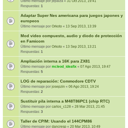
Último mensaje por
jepalza
«
31 Oct 2013, 19:41
Respuestas:
1
Adaptar Super Nes americana para juegos japones y
europeos
Último mensaje por
Orkoto
«
13 Sep 2013, 13:39
Mod video compuesto, audio y diodo de protección
en Famicom
Último mensaje por
Orkoto
«
13 Sep 2013, 13:21
Respuestas:
1
Ampliación interna a 16K para ZX81
Último mensaje por
mcleod_ideafix
«
07 Ago 2013, 19:47
Respuestas:
5
LOG de reparación: Commodore CDTV
Último mensaje por
josepzin
«
06 Ago 2013, 19:24
Respuestas:
2
Sustituir pila interna a M48T86PC1 (chip RTC)
Último mensaje por
carlos_c128
«
28 Mar 2013, 21:45
Respuestas:
3
Taller de CP/M: Usando el 144CPM86
Último mensaje por
dancresp
«
20 Mar 2013, 10:49