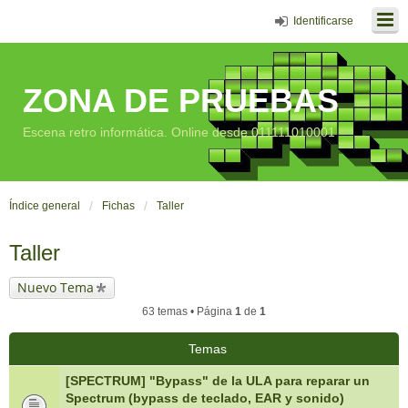
Identificarse
ZONA DE PRUEBAS
Escena retro informática. Online desde 011111010001
Índice general
Fichas
Taller
Taller
Nuevo Tema
63 temas • Página
1
de
1
Temas
[SPECTRUM] "Bypass" de la ULA para reparar un
Spectrum (bypass de teclado, EAR y sonido)