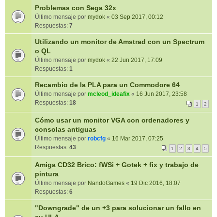
Problemas con Sega 32x
Último mensaje por
mydok
«
03 Sep 2017, 00:12
Respuestas:
7
Utilizando un monitor de Amstrad con un Spectrum
o QL
Último mensaje por
mydok
«
22 Jun 2017, 17:09
Respuestas:
1
Recambio de la PLA para un Commodore 64
Último mensaje por
mcleod_ideafix
«
16 Jun 2017, 23:58
Respuestas:
18
1
2
Cómo usar un monitor VGA con ordenadores y
consolas antiguas
Último mensaje por
robcfg
«
16 Mar 2017, 07:25
Respuestas:
43
1
2
3
4
5
Amiga CD32 Brico: fWSi + Gotek + fix y trabajo de
pintura
Último mensaje por
NandoGames
«
19 Dic 2016, 18:07
Respuestas:
6
"Downgrade" de un +3 para solucionar un fallo en