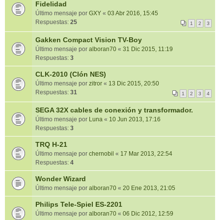
Fidelidad
Último mensaje por
GXY
«
03 Abr 2016, 15:45
Respuestas:
25
1
2
3
Gakken Compact Vision TV-Boy
Último mensaje por
alboran70
«
31 Dic 2015, 11:19
Respuestas:
3
CLK-2010 (Clón NES)
Último mensaje por
zitror
«
13 Dic 2015, 20:50
Respuestas:
31
1
2
3
4
SEGA 32X cables de conexión y transformador.
Último mensaje por
Luna
«
10 Jun 2013, 17:16
Respuestas:
3
TRQ H-21
Último mensaje por
chernobil
«
17 Mar 2013, 22:54
Respuestas:
4
Wonder Wizard
Último mensaje por
alboran70
«
20 Ene 2013, 21:05
Philips Tele-Spiel ES-2201
Último mensaje por
alboran70
«
06 Dic 2012, 12:59