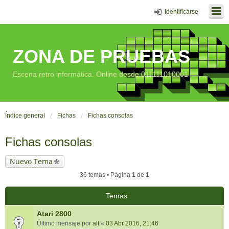
Identificarse
ZONA DE PRUEBAS
Escena retro informática. Online desde 011111010001
Índice general
Fichas
Fichas consolas
Fichas consolas
Nuevo Tema
36 temas • Página
1
de
1
Temas
Atari 2800
Último mensaje por
alt
«
03 Abr 2016, 21:46