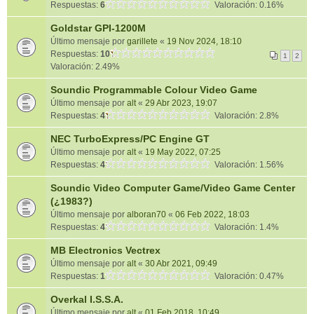
Respuestas:
6
Valoración: 0.16%
Goldstar GPI-1200M
Último mensaje por
garillete
«
19 Nov 2024, 18:10
Respuestas:
10
1
2
Valoración: 2.49%
Soundic Programmable Colour Video Game
Último mensaje por
alt
«
29 Abr 2023, 19:07
Respuestas:
4
Valoración: 2.8%
NEC TurboExpress/PC Engine GT
Último mensaje por
alt
«
19 May 2022, 07:25
Respuestas:
4
Valoración: 1.56%
Soundic Video Computer Game/Video Game Center
(¿1983?)
Último mensaje por
alboran70
«
06 Feb 2022, 18:03
Respuestas:
4
Valoración: 1.4%
MB Electronics Vectrex
Último mensaje por
alt
«
30 Abr 2021, 09:49
Respuestas:
1
Valoración: 0.47%
Overkal I.S.S.A.
Último mensaje por
alt
«
01 Feb 2018, 10:49