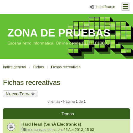
Identificarse
ZONA DE PRUEBAS
Escena retro informática. Online desde 011111010001
Índice general
Fichas
Fichas recreativas
Fichas recreativas
Nuevo Tema
6 temas • Página
1
de
1
Temas
Hard Head (SunA Electronics)
Último mensaje por
zup
«
26 Abr 2013, 15:03