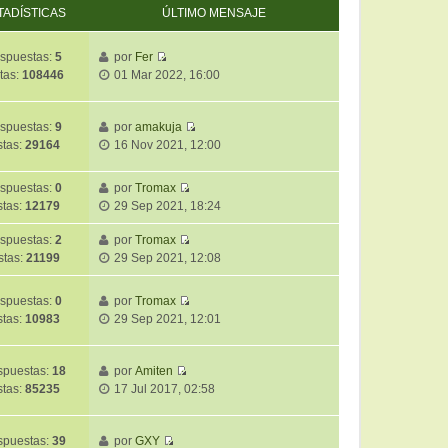
TADÍSTICAS
ÚLTIMO MENSAJE
spuestas:
5
por
Fer
V
tas:
108446
01 Mar 2022, 16:00
e
r
ú
spuestas:
9
por
amakuja
V
l
stas:
29164
16 Nov 2021, 12:00
e
t
r
i
spuestas:
0
por
Tromax
ú
m
V
stas:
12179
29 Sep 2021, 18:24
l
o
e
t
m
r
spuestas:
2
por
Tromax
i
e
V
ú
stas:
21199
29 Sep 2021, 12:08
m
n
e
l
o
s
r
t
spuestas:
0
por
Tromax
m
a
ú
i
V
stas:
10983
29 Sep 2021, 12:01
e
j
l
m
e
n
e
t
o
r
s
i
m
ú
puestas:
18
por
Amiten
a
m
e
V
l
stas:
85235
17 Jul 2017, 02:58
j
o
n
e
t
e
m
s
r
i
e
a
ú
m
puestas:
39
por
GXY