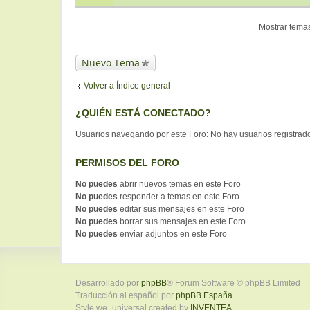
Mostrar temas
Nuevo Tema
Volver a Índice general
¿QUIÉN ESTÁ CONECTADO?
Usuarios navegando por este Foro: No hay usuarios registrados
PERMISOS DEL FORO
No puedes
abrir nuevos temas en este Foro
No puedes
responder a temas en este Foro
No puedes
editar sus mensajes en este Foro
No puedes
borrar sus mensajes en este Foro
No puedes
enviar adjuntos en este Foro
Desarrollado por
phpBB
® Forum Software © phpBB Limited
Traducción al español por
phpBB España
Style we_universal created by
INVENTEA