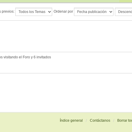
 previos:
Ordenar por
 visitando el Foro y 6 invitados
Índice general
Contáctanos
Borrar to