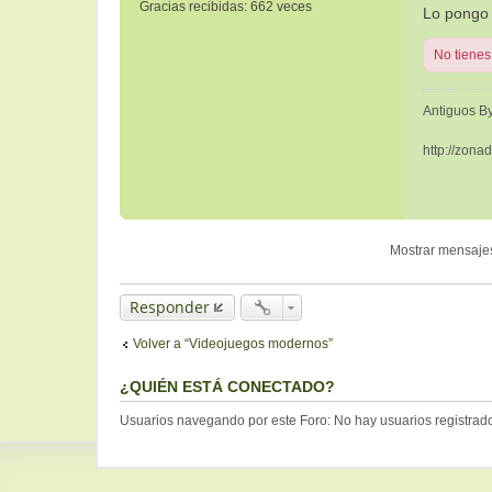
Gracias recibidas:
662 veces
Lo pongo 
e
r
No tienes
t
-
I
Antiguos By
I
http://zona
Mostrar mensaje
Responder
Volver a “Videojuegos modernos”
¿QUIÉN ESTÁ CONECTADO?
Usuarios navegando por este Foro: No hay usuarios registrados