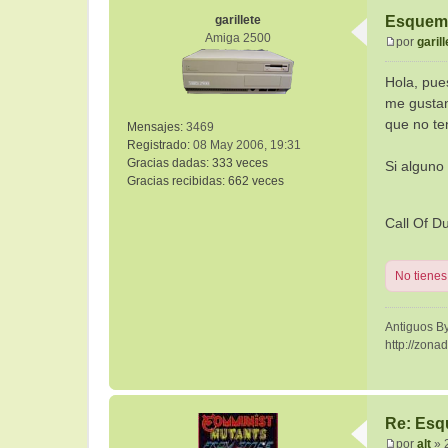
garillete
Esquema
Amiga 2500
por
garill
M
e
Hola, pue
n
me gustan
s
que no ten
Mensajes:
3469
a
Registrado:
08 May 2006, 19:31
j
Gracias dadas:
333 veces
e
Si alguno
Gracias recibidas:
662 veces
Call Of D
No tienes
Antiguos By
http://zona
Re: Esq
por
alt
»