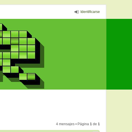
Identificarse
4 mensajes • Página
1
de
1