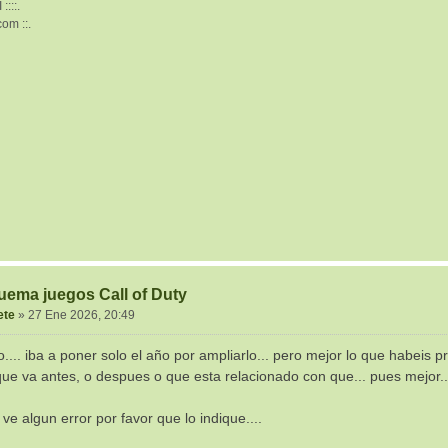
 ::::.
com ::.
uema juegos Call of Duty
ete
»
27 Ene 2026, 20:49
... iba a poner solo el año por ampliarlo... pero mejor lo que habeis pr
que va antes, o despues o que esta relacionado con que... pues mejor..
 ve algun error por favor que lo indique....