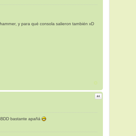
ehammer, y para qué consola salieron también xD
Citar
a BBDD bastante apañá