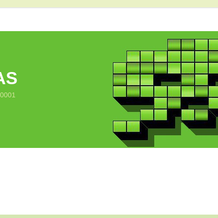
AS
10001