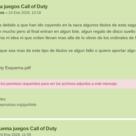
 juegos Call of Duty
ete
»
24 Ene 2026, 10:18
s debido a que han ido cayendo en la saca algunos titulos de esta sa
 mucho pero al final entran en algun lote, algun regalo de disco suelt
ia ni idea ni que orden llevan mas alla de lo obvio de los ordinales de l
 que sea mas de este tipo de titulos ve algun fallo o quiere aportar al
uty Esquema.pdf
 los permisos requeridos para ver los archivos adjuntos a este mensaje.
tes.
depruebas.org/garillete
uema juegos Call of Duty
24 Ene 2026, 11:59