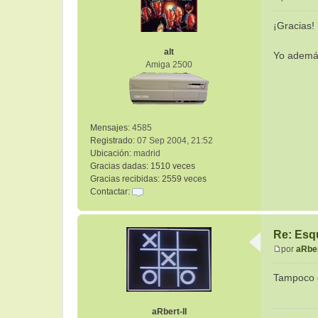
M
e
¡Gracias!
n
s
alt
Yo además
a
Amiga 2500
j
e
Mensajes:
4585
Registrado:
07 Sep 2004, 21:52
Ubicación:
madrid
Gracias dadas:
1510 veces
Gracias recibidas:
2559 veces
Contactar:
C
o
n
Re: Esq
t
por
aRber
a
M
c
e
Tampoco e
t
n
a
s
r
a
aRbert-II
a