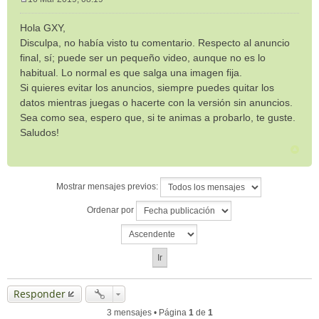
M
e
Hola GXY,
n
Disculpa, no había visto tu comentario. Respecto al anuncio
s
final, sí; puede ser un pequeño video, aunque no es lo
a
habitual. Lo normal es que salga una imagen fija.
j
e
Si quieres evitar los anuncios, siempre puedes quitar los
datos mientras juegas o hacerte con la versión sin anuncios.
Sea como sea, espero que, si te animas a probarlo, te guste.
Saludos!
Mostrar mensajes previos:
Ordenar por
Responder
3 mensajes • Página
1
de
1