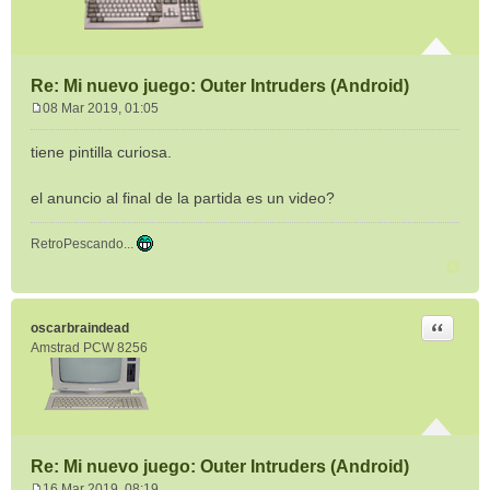
Re: Mi nuevo juego: Outer Intruders (Android)
08 Mar 2019, 01:05
M
e
tiene pintilla curiosa.
n
s
el anuncio al final de la partida es un video?
a
j
e
RetroPescando...
Citar
oscarbraindead
Amstrad PCW 8256
Re: Mi nuevo juego: Outer Intruders (Android)
16 Mar 2019, 08:19