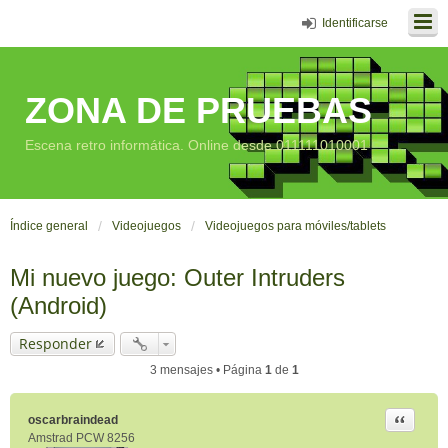
Identificarse
ZONA DE PRUEBAS
Escena retro informática. Online desde 011111010001
Índice general
Videojuegos
Videojuegos para móviles/tablets
Mi nuevo juego: Outer Intruders
(Android)
Responder
3 mensajes • Página
1
de
1
Citar
oscarbraindead
Amstrad PCW 8256