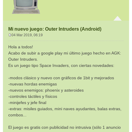
Mi nuevo juego: Outer Intruders (Android)
04 Mar 2019, 06:19
M
e
Hola a todos!
n
Acabo de subir a google play mi último juego hecho en AGK:
s
Outer Intruders.
a
Es un juego tipo Space Invaders, con ciertas novedades:
j
e
-modos clásico y nuevo con gráficos de 1bit y mejorados
-nuevas hordas enemigas
-nuevos enemigos: phoenix y asteroides
-controles táctiles y físicos
-minijefes y jefe final
-extras: misiles guiados, mini naves ayudantes, balas extras,
combos...
El juego es gratis con publicidad no intrusiva (sólo 1 anuncio