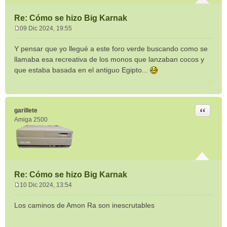
Re: Cómo se hizo Big Karnak
09 Dic 2024, 19:55
M
e
Y pensar que yo llegué a este foro verde buscando como se
n
llamaba esa recreativa de los monos que lanzaban cocos y
s
que estaba basada en el antiguo Egipto...
a
j
e
Citar
garillete
Amiga 2500
Re: Cómo se hizo Big Karnak
10 Dic 2024, 13:54
M
e
Los caminos de Amon Ra son inescrutables
n
s