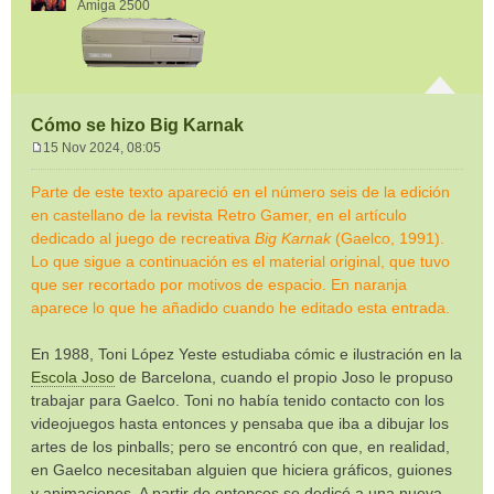
Amiga 2500
Cómo se hizo Big Karnak
15 Nov 2024, 08:05
M
e
Parte de este texto apareció en el número seis de la edición
n
en castellano de la revista Retro Gamer, en el artículo
s
dedicado al juego de recreativa
Big Karnak
(Gaelco, 1991).
a
Lo que sigue a continuación es el material original, que tuvo
j
e
que ser recortado por motivos de espacio. En naranja
aparece lo que he añadido cuando he editado esta entrada.
En 1988, Toni López Yeste estudiaba cómic e ilustración en la
Escola Joso
de Barcelona, cuando el propio Joso le propuso
trabajar para Gaelco. Toni no había tenido contacto con los
videojuegos hasta entonces y pensaba que iba a dibujar los
artes de los pinballs; pero se encontró con que, en realidad,
en Gaelco necesitaban alguien que hiciera gráficos, guiones
y animaciones. A partir de entonces se dedicó a una nueva