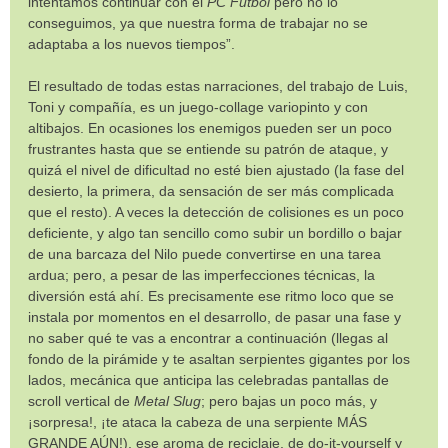
intentamos continuar con el
PC Fútbol
pero no lo
conseguimos, ya que nuestra forma de trabajar no se
adaptaba a los nuevos tiempos”.
El resultado de todas estas narraciones, del trabajo de Luis,
Toni y compañía, es un juego-collage variopinto y con
altibajos. En ocasiones los enemigos pueden ser un poco
frustrantes hasta que se entiende su patrón de ataque, y
quizá el nivel de dificultad no esté bien ajustado (la fase del
desierto, la primera, da sensación de ser más complicada
que el resto). A veces la detección de colisiones es un poco
deficiente, y algo tan sencillo como subir un bordillo o bajar
de una barcaza del Nilo puede convertirse en una tarea
ardua; pero, a pesar de las imperfecciones técnicas, la
diversión está ahí. Es precisamente ese ritmo loco que se
instala por momentos en el desarrollo, de pasar una fase y
no saber qué te vas a encontrar a continuación (llegas al
fondo de la pirámide y te asaltan serpientes gigantes por los
lados, mecánica que anticipa las celebradas pantallas de
scroll vertical de
Metal Slug
; pero bajas un poco más, y
¡sorpresa!, ¡te ataca la cabeza de una serpiente MÁS
GRANDE AÚN!), ese aroma de reciclaje, de do-it-yourself y