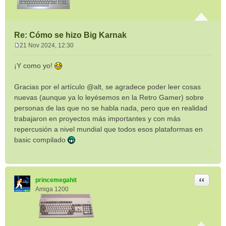
Re: Cómo se hizo Big Karnak
21 Nov 2024, 12:30
M
e
¡Y como yo!
n
s
Gracias por el artículo @alt, se agradece poder leer cosas
a
nuevas (aunque ya lo leyésemos en la Retro Gamer) sobre
j
e
personas de las que no se habla nada, pero que en realidad
trabajaron en proyectos más importantes y con más
repercusión a nivel mundial que todos esos plataformas en
basic compilado
Citar
princemegahit
Amiga 1200