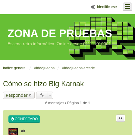
Identificarse
ZONA DE PRUEBAS
Escena retro informática. Online desde 011111010001
Índice general
Videojuegos
Videojuegos arcade
Cómo se hizo Big Karnak
Responder
6 mensajes • Página
1
de
1
Citar
CONECTADO
alt