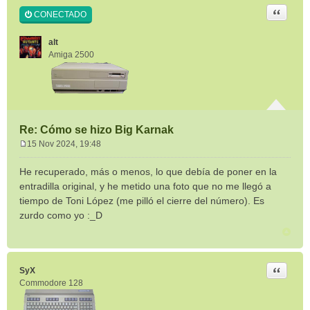
Citar
CONECTADO
alt
Amiga 2500
Re: Cómo se hizo Big Karnak
15 Nov 2024, 19:48
M
e
He recuperado, más o menos, lo que debía de poner en la
n
entradilla original, y he metido una foto que no me llegó a
s
tiempo de Toni López (me pilló el cierre del número). Es
a
zurdo como yo :_D
j
e
Citar
SyX
Commodore 128