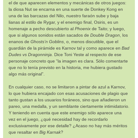
el de que aparecen elementos y mecánicas de otros juegos:
la diosa Nut se encarna en una suerte de Donkey Kong en
una de las barcazas del Nilo, nuestro faraón sube y baja
lianas al estilo de Rygar, y el enemigo final, Osiris, es un
homenaje a pecho descubierto al
Phoenix
de Taito; y luego,
que si algunos sonidos están sacados de
Double Dragon
, los
enanos de
Ghosts’n Goblins
, o, menos discutible, que el
guardián de la pirámide es Karnov tal y como aparece en
Bad
Dudes vs Dragonninja
. Dice Toni Yeste al respecto de ese
personaje concreto que “la imagen es clara. Sólo comentarte
que no lo tenía previsto en la historia, me hubiera gustado
algo más original”.
En cualquier caso, no se limitaron a pintar de azul a Karnov,
lo que hubiera encajado con esas acusaciones de plagio que
tanto gustan a los usuarios foráneos, sino que añadieron un
pareo, una medalla, y un semblante ciertamente intimidatorio.
Y teniendo en cuenta que este enemigo sólo aparece una
vez en el juego, ¿qué necesidad hay de recordarlo
exclusivamente por ese detalle? ¿Acaso no hay más méritos
que resaltar en
Big Karnak
?