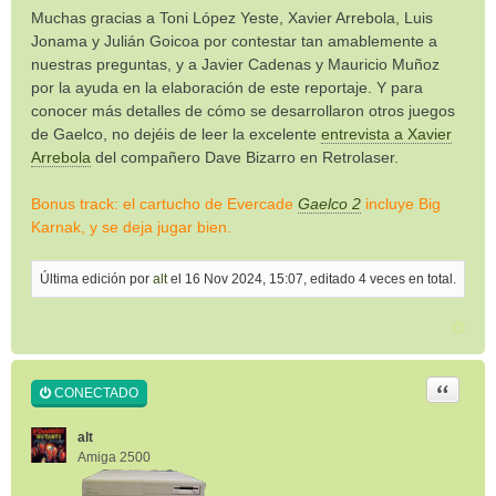
Muchas gracias a Toni López Yeste, Xavier Arrebola, Luis
Jonama y Julián Goicoa por contestar tan amablemente a
nuestras preguntas, y a Javier Cadenas y Mauricio Muñoz
por la ayuda en la elaboración de este reportaje. Y para
conocer más detalles de cómo se desarrollaron otros juegos
de Gaelco, no dejéis de leer la excelente
entrevista a Xavier
Arrebola
del compañero Dave Bizarro en Retrolaser.
Bonus track: el cartucho de Evercade
Gaelco 2
incluye Big
Karnak, y se deja jugar bien.
Última edición por
alt
el 16 Nov 2024, 15:07, editado 4 veces en total.
Citar
CONECTADO
alt
Amiga 2500