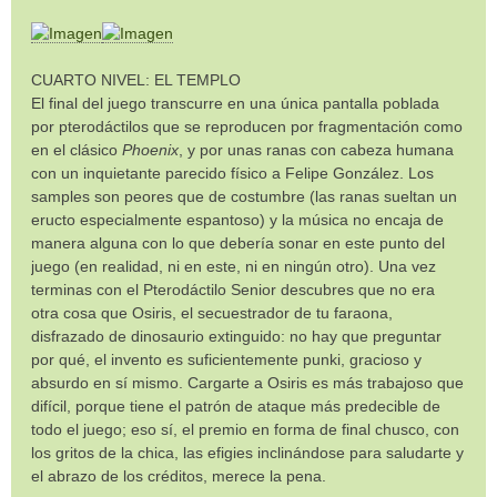
CUARTO NIVEL: EL TEMPLO
El final del juego transcurre en una única pantalla poblada
por pterodáctilos que se reproducen por fragmentación como
en el clásico
Phoenix
, y por unas ranas con cabeza humana
con un inquietante parecido físico a Felipe González. Los
samples son peores que de costumbre (las ranas sueltan un
eructo especialmente espantoso) y la música no encaja de
manera alguna con lo que debería sonar en este punto del
juego (en realidad, ni en este, ni en ningún otro). Una vez
terminas con el Pterodáctilo Senior descubres que no era
otra cosa que Osiris, el secuestrador de tu faraona,
disfrazado de dinosaurio extinguido: no hay que preguntar
por qué, el invento es suficientemente punki, gracioso y
absurdo en sí mismo. Cargarte a Osiris es más trabajoso que
difícil, porque tiene el patrón de ataque más predecible de
todo el juego; eso sí, el premio en forma de final chusco, con
los gritos de la chica, las efigies inclinándose para saludarte y
el abrazo de los créditos, merece la pena.