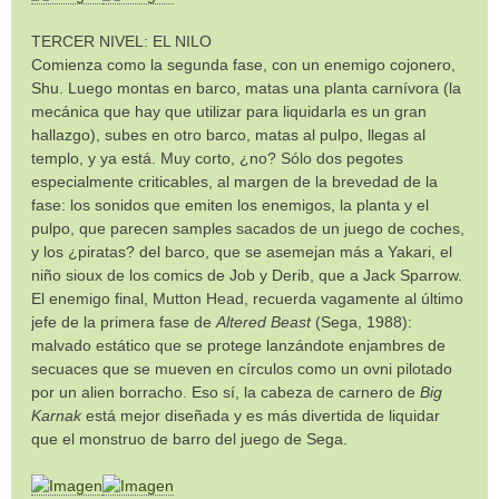
TERCER NIVEL: EL NILO
Comienza como la segunda fase, con un enemigo cojonero,
Shu. Luego montas en barco, matas una planta carnívora (la
mecánica que hay que utilizar para liquidarla es un gran
hallazgo), subes en otro barco, matas al pulpo, llegas al
templo, y ya está. Muy corto, ¿no? Sólo dos pegotes
especialmente criticables, al margen de la brevedad de la
fase: los sonidos que emiten los enemigos, la planta y el
pulpo, que parecen samples sacados de un juego de coches,
y los ¿piratas? del barco, que se asemejan más a Yakari, el
niño sioux de los comics de Job y Derib, que a Jack Sparrow.
El enemigo final, Mutton Head, recuerda vagamente al último
jefe de la primera fase de
Altered Beast
(Sega, 1988):
malvado estático que se protege lanzándote enjambres de
secuaces que se mueven en círculos como un ovni pilotado
por un alien borracho. Eso sí, la cabeza de carnero de
Big
Karnak
está mejor diseñada y es más divertida de liquidar
que el monstruo de barro del juego de Sega.