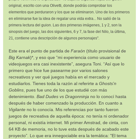
original, escrito con una Olivetti, donde podrás comprobar los
elementos que perduraron y los que se eliminaron. Uno de los primeros
en eliminarse fue la idea de regalar una vida extra... No salió de la
primera lectura del guion. Las dos primeras imágenes, 1 y 2, son la
sinopsis del juego, las dos siguientes, 6 y 7, la fase del Nilo, la última,
21, contiene una descripción de algunos personajes".
Este era el punto de partida de
Faraón
(título provisional de
Big Karnak
)*, y eso que “mi experiencia como usuario de
videojuegos era casi inexistente”, asegura Toni. “Así que lo
primero que hice fue pasearme por varios salones
recreativos y ver qué juegos había en el mercado y
estudiarlos. Tienes toda la razón al referirte a
Ghosts'n
Goblins
, pues fue uno de los que estudié con más
detenimiento.
Bad Dudes vs Dragonninja
no lo conocí hasta
después de haber comenzado la producción. En cuanto a
Vigilante
no lo conocía. Mis referencias por tanto fueron
juegos de recreativa de aquella época: no tenía ni ordenador
personal, ni existía internet. Mi primer Amstrad, de cinta, con
64 KB de memoria, no lo tuve esta después de acabado este
proyecto”. Lo que era innegociable era la temática: "El tema