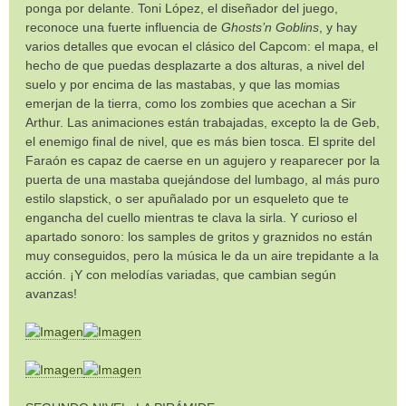
ponga por delante. Toni López, el diseñador del juego,
reconoce una fuerte influencia de
Ghosts’n Goblins
, y hay
varios detalles que evocan el clásico del Capcom: el mapa, el
hecho de que puedas desplazarte a dos alturas, a nivel del
suelo y por encima de las mastabas, y que las momias
emerjan de la tierra, como los zombies que acechan a Sir
Arthur. Las animaciones están trabajadas, excepto la de Geb,
el enemigo final de nivel, que es más bien tosca. El sprite del
Faraón es capaz de caerse en un agujero y reaparecer por la
puerta de una mastaba quejándose del lumbago, al más puro
estilo slapstick, o ser apuñalado por un esqueleto que te
engancha del cuello mientras te clava la sirla. Y curioso el
apartado sonoro: los samples de gritos y graznidos no están
muy conseguidos, pero la música le da un aire trepidante a la
acción. ¡Y con melodías variadas, que cambian según
avanzas!