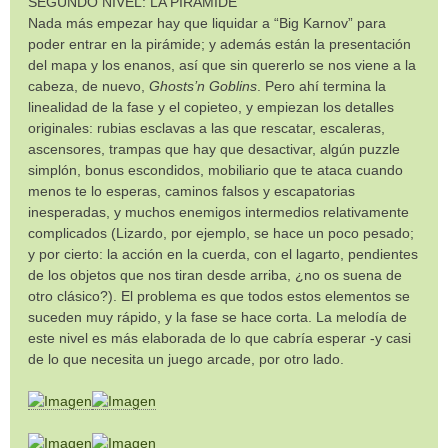
SEGUNDO NIVEL: LA PIRÁMIDE
Nada más empezar hay que liquidar a “Big Karnov” para
poder entrar en la pirámide; y además están la presentación
del mapa y los enanos, así que sin quererlo se nos viene a la
cabeza, de nuevo,
Ghosts’n Goblins
. Pero ahí termina la
linealidad de la fase y el copieteo, y empiezan los detalles
originales: rubias esclavas a las que rescatar, escaleras,
ascensores, trampas que hay que desactivar, algún puzzle
simplón, bonus escondidos, mobiliario que te ataca cuando
menos te lo esperas, caminos falsos y escapatorias
inesperadas, y muchos enemigos intermedios relativamente
complicados (Lizardo, por ejemplo, se hace un poco pesado;
y por cierto: la acción en la cuerda, con el lagarto, pendientes
de los objetos que nos tiran desde arriba, ¿no os suena de
otro clásico?). El problema es que todos estos elementos se
suceden muy rápido, y la fase se hace corta. La melodía de
este nivel es más elaborada de lo que cabría esperar -y casi
de lo que necesita un juego arcade, por otro lado.