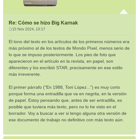
Re: Cómo se hizo Big Karnak
15 Nov 2024, 10:17
M
e
El tono del texto en los artículos de los primeros números era
n
más próximo al de los textos de Mondo Píxel, menos serio de
s
lo que se impuso posteriormente. Los pies de foto que
a
aparecieron en el artículo en la revista, en papel, son
j
e
diferentes y los escribió STAR, precisamente en ese estilo
más irreverente.
El primer párrafo ("En 1988, Toni López...") es muy corto
porque forma una entradilla que va en negrita, en la versión
de papel. Estoy pensando que, antes de ser entradilla, es
posible que tuviera más texto, pero no lo he visto en el
borrador. Voy a buscar a ver si tengo alguna otra versión de
ese documento de trabajo no definitivo con más texto aún.