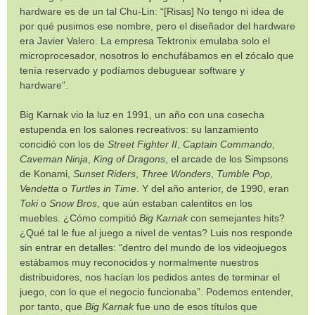
hardware es de un tal Chu-Lin: “[Risas] No tengo ni idea de
por qué pusimos ese nombre, pero el diseñador del hardware
era Javier Valero. La empresa Tektronix emulaba solo el
microprocesador, nosotros lo enchufábamos en el zócalo que
tenía reservado y podíamos debuguear software y
hardware”.
Big Karnak vio la luz en 1991, un año con una cosecha
estupenda en los salones recreativos: su lanzamiento
concidió con los de
Street Fighter II
,
Captain Commando
,
Caveman Ninja
,
King of Dragons
, el arcade de los Simpsons
de Konami,
Sunset Riders
,
Three Wonders
,
Tumble Pop
,
Vendetta
o
Turtles in Time
. Y del año anterior, de 1990, eran
Toki
o
Snow Bros
, que aún estaban calentitos en los
muebles. ¿Cómo compitió
Big Karnak
con semejantes hits?
¿Qué tal le fue al juego a nivel de ventas? Luis nos responde
sin entrar en detalles: “dentro del mundo de los videojuegos
estábamos muy reconocidos y normalmente nuestros
distribuidores, nos hacían los pedidos antes de terminar el
juego, con lo que el negocio funcionaba”. Podemos entender,
por tanto, que
Big Karnak
fue uno de esos títulos que