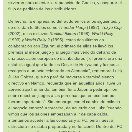
sirvieron para asentar la reputación de Gaelco, y asegurar el
flujo de pedidos de los distribuidores.
De hecho, la empresa no defraudó en los años siguientes, y
de ello dan fe títulos como
Thunder Hoop
(1992),
Tokyo Cop
(2002), o los exitazos
Radikal Bikers
(1998),
World Rally
(1993) y
World Rally 2
(1995), estos dos últimos en
colaboración con Zigurat; el primero de ellos se llevó los
premios al mejor juego y al juego más vendido del año de
una asociación europea de distribuidores ("el premio era una
estatuilla igual que la de los Oscar de Hollywood y fuimos a
recogerla a un acto celebrado en Alemania", rememora Luis).
Julián Goicoa, que no paró de moverse y terminó siendo
directivo en Namco, recuerda que en aquellos años "tuve un
aprendizaje tremendo, también fui a Japón a pedir opinión
sobre nuestros juegos a las personas que en ese tiempo
fueron importantes". Sin embargo, con el cambio de milenio
el negocio empezó a torcerse, de acuerdo con Luis: “cuando
vimos que los salones empezaban a ir de capa caída,
intentamos acceder a las consolas y al PC, pero nuestra
estructura no estaba preparada y no funcionó. Dentro del PC