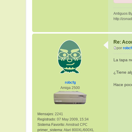
Antiguos By
http://zona
Re: Aco
por
robcf
M
e
La tapa no
n
s
¿Tiene al
a
j
robcfg
e
Hace poco
Amiga 2500
Mensajes:
2241
Registrado:
07 May 2009, 15:34
Sistema Favorito:
Amstrad CPC
primer_sistema:
Atari 800XL/600XL