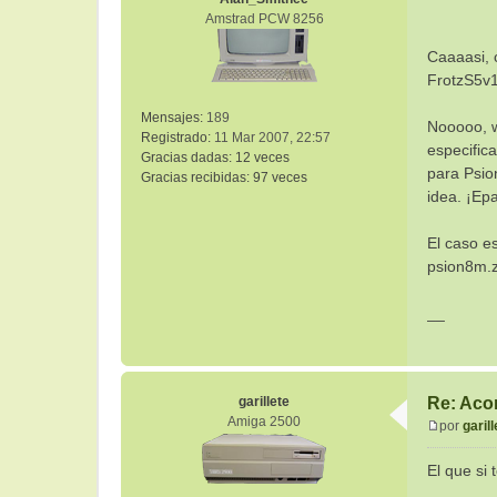
e
Amstrad PCW 8256
Caaaasi, 
FrotzS5v
Mensajes:
189
Nooooo, w
Registrado:
11 Mar 2007, 22:57
especific
Gracias dadas:
12 veces
para Psio
Gracias recibidas:
97 veces
idea. ¡Epa
El caso es
psion8m.
__
garillete
Re: Aco
Amiga 2500
por
garill
M
e
El que si 
n