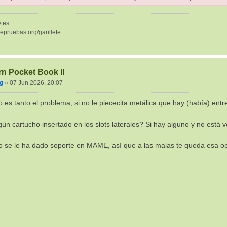
tes.
depruebas.org/garillete
rn Pocket Book II
g
»
07 Jun 2026, 20:07
 es tanto el problema, si no le piececita metálica que hay (había) entre
gún cartucho insertado en los slots laterales? Si hay alguno y no está 
 se le ha dado soporte en MAME, así que a las malas te queda esa op