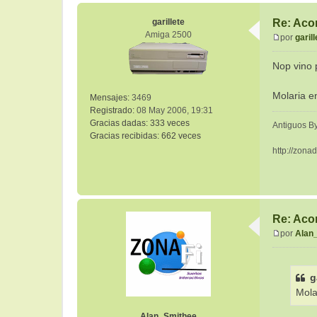
o
n
garillete
Re: Aco
t
Amiga 2500
por
garill
a
M
c
e
Nop vino 
t
n
a
s
r
Molaria e
Mensajes:
3469
a
a
Registrado:
08 May 2006, 19:31
j
l
Gracias dadas:
333 veces
e
Antiguos By
t
Gracias recibidas:
662 veces
http://zona
Re: Aco
por
Alan
M
e
n
g
s
Mola
a
j
Alan_Smithee