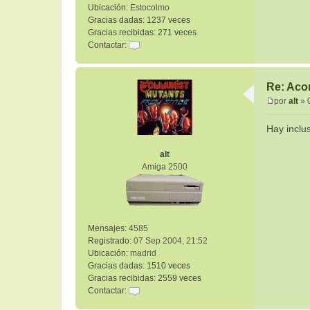
Ubicación:
Estocolmo
Gracias dadas:
1237 veces
Gracias recibidas:
271 veces
Contactar:
C
o
n
Re: Aco
t
por
alt
»
a
M
c
e
Hay inclu
t
n
a
s
alt
r
a
Amiga 2500
r
j
o
e
b
c
f
Mensajes:
4585
g
Registrado:
07 Sep 2004, 21:52
Ubicación:
madrid
Gracias dadas:
1510 veces
Gracias recibidas:
2559 veces
Contactar:
C