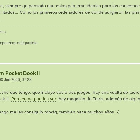
te, siempre ge pensado que estas pda eran ideales para las conversaci
limitados... Como los primeros ordenadores de donde surgieron las prim
..
tes.
depruebas.org/garillete
rn Pocket Book II
08 Jun 2026, 07:28
tucho que tengo, que incluye dos o tres juegos, hay una vuelta de tu
ok II.
Pero como puedes ver
, hay mogollón de Tetris, además de algún
engo me las consiguió robcfg, también hace muchos años :-)