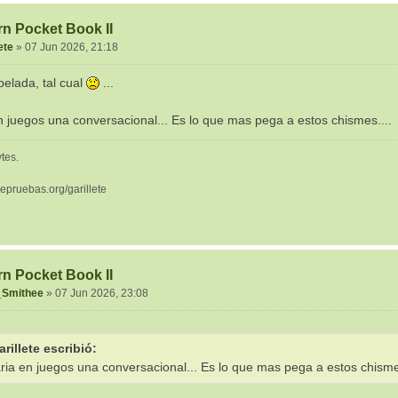
rn Pocket Book II
ete
»
07 Jun 2026, 21:18
pelada, tal cual
...
n juegos una conversacional... Es lo que mas pega a estos chismes....
tes.
depruebas.org/garillete
rn Pocket Book II
_Smithee
»
07 Jun 2026, 23:08
arillete escribió:
ria en juegos una conversacional... Es lo que mas pega a estos chisme