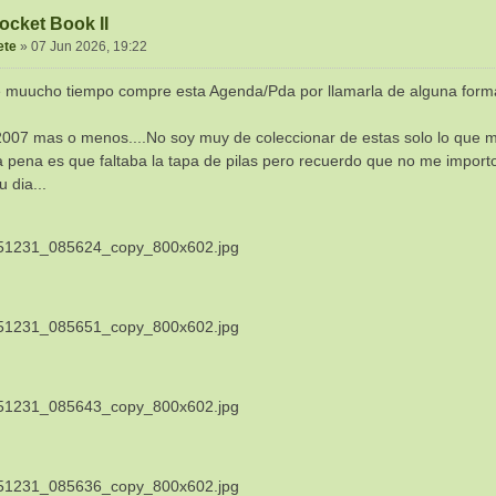
ocket Book II
ete
»
07 Jun 2026, 19:22
 muucho tiempo compre esta Agenda/Pda por llamarla de alguna forma
2007 mas o menos....No soy muy de coleccionar de estas solo lo que m
La pena es que faltaba la tapa de pilas pero recuerdo que no me impo
 dia...
1231_085624_copy_800x602.jpg
1231_085651_copy_800x602.jpg
1231_085643_copy_800x602.jpg
1231_085636_copy_800x602.jpg