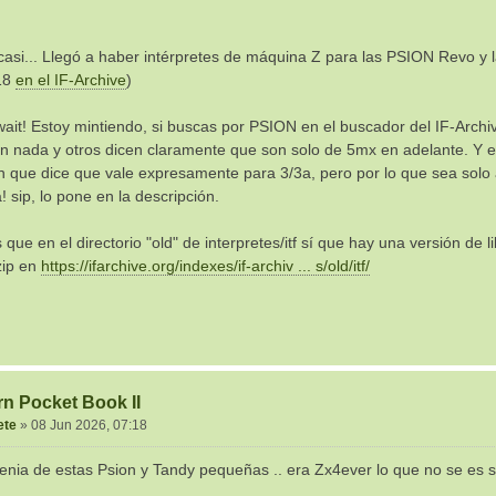
casi... Llegó a haber intérpretes de máquina Z para las PSION Revo y l
18
en el IF-Archive
)
ait! Estoy mintiendo, si buscas por PSION en el buscador del IF-Archi
an nada y otros dicen claramente que son solo de 5mx en adelante. Y en
n que dice que vale expresamente para 3/3a, pero por lo que sea solo
! sip, lo pone en la descripción.
 que en el directorio "old" de interpretes/itf sí que hay una versión de l
zip en
https://ifarchive.org/indexes/if-archiv ... s/old/itf/
rn Pocket Book II
ete
»
08 Jun 2026, 07:18
tenia de estas Psion y Tandy pequeñas .. era Zx4ever lo que no se es si t