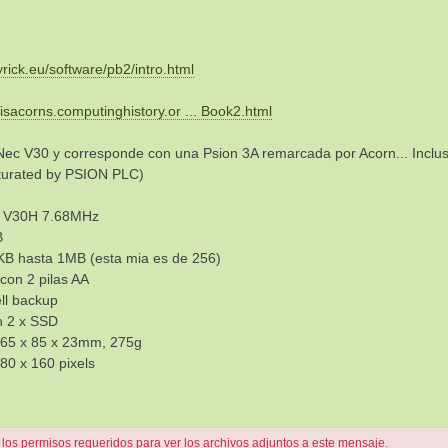
yrick.eu/software/pb2/intro.html
risacorns.computinghistory.or ... Book2.html
Nec V30 y corresponde con una Psion 3A remarcada por Acorn... Inclus
turated by PSION PLC)
 V30H 7.68MHz
B
B hasta 1MB (esta mia es de 256)
con 2 pilas AA
ell backup
n 2 x SSD
65 x 85 x 23mm, 275g
480 x 160 pixels
 los permisos requeridos para ver los archivos adjuntos a este mensaje.