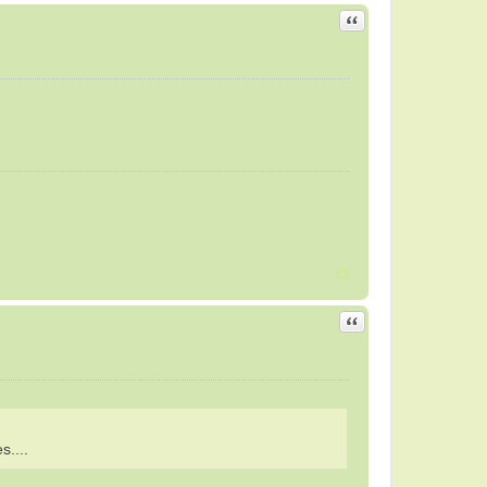
Citar
Citar
s....