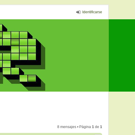
Identificarse
8 mensajes • Página
1
de
1