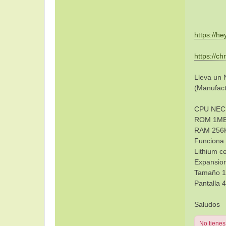
https://he
https://ch
Lleva un 
(Manufac
CPU NEC
ROM 1M
RAM 256K
Funciona 
Lithium c
Expansio
Tamaño 1
Pantalla 
Saludos
No tienes