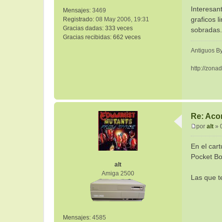
s
Interesan
Mensajes:
3469
a
graficos 
Registrado:
08 May 2006, 19:31
j
Gracias dadas:
333 veces
e
sobradas.
Gracias recibidas:
662 veces
Antiguos By
http://zona
Re: Aco
por
alt
»
M
e
En el car
n
Pocket Bo
s
alt
a
Amiga 2500
Las que t
j
e
Mensajes:
4585