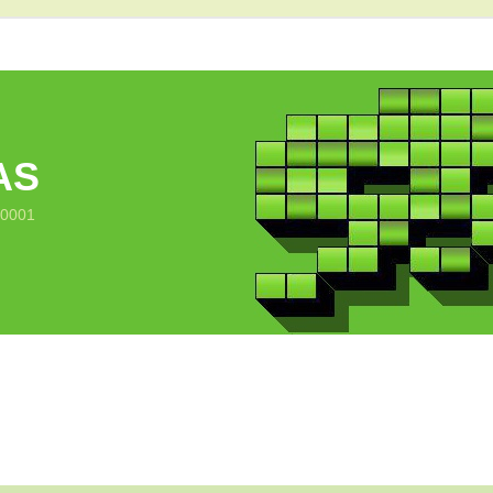
AS
10001