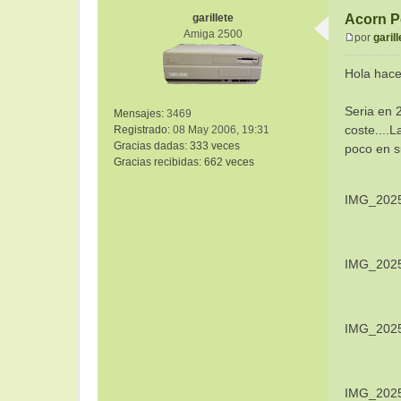
garillete
Acorn P
Amiga 2500
por
garill
M
e
Hola hace
n
s
Seria en 
Mensajes:
3469
a
coste....
Registrado:
08 May 2006, 19:31
j
Gracias dadas:
333 veces
e
poco en su
Gracias recibidas:
662 veces
IMG_2025
IMG_2025
IMG_2025
IMG_2025