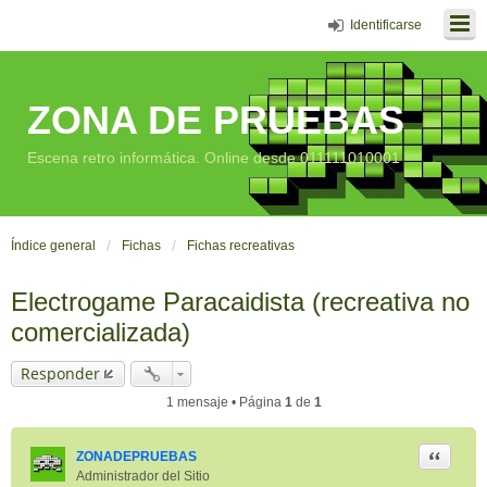
Identificarse
ZONA DE PRUEBAS
Escena retro informática. Online desde 011111010001
Índice general
Fichas
Fichas recreativas
Electrogame Paracaidista (recreativa no
comercializada)
Responder
1 mensaje • Página
1
de
1
Citar
ZONADEPRUEBAS
Administrador del Sitio