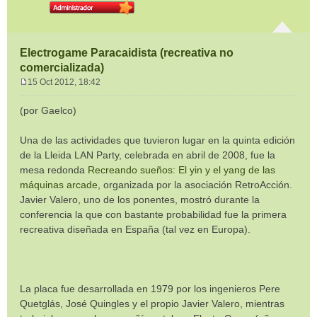
Electrogame Paracaidista (recreativa no
comercializada)
15 Oct 2012, 18:42
M
e
(por Gaelco)
n
s
Una de las actividades que tuvieron lugar en la quinta edición
a
de la Lleida LAN Party, celebrada en abril de 2008, fue la
j
e
mesa redonda
Recreando sueños: El yin y el yang de las
máquinas arcade
, organizada por la asociación RetroAcción.
Javier Valero, uno de los ponentes, mostró durante la
conferencia la que con bastante probabilidad fue la primera
recreativa diseñada en España (tal vez en Europa).
La placa fue desarrollada en 1979 por los ingenieros Pere
Quetglás, José Quingles y el propio Javier Valero, mientras