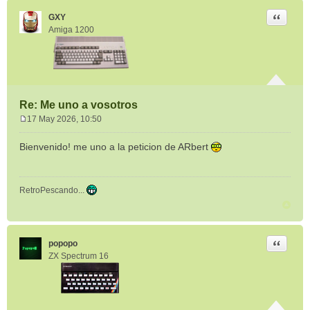
Citar
GXY
Amiga 1200
Re: Me uno a vosotros
17 May 2026, 10:50
M
e
Bienvenido! me uno a la peticion de ARbert
n
s
a
RetroPescando...
j
e
Citar
popopo
ZX Spectrum 16