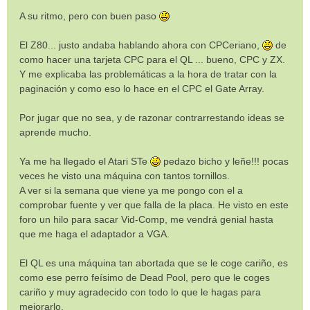
A su ritmo, pero con buen paso
El Z80... justo andaba hablando ahora con CPCeriano,
de
como hacer una tarjeta CPC para el QL ... bueno, CPC y ZX.
Y me explicaba las problemáticas a la hora de tratar con la
paginación y como eso lo hace en el CPC el Gate Array.
Por jugar que no sea, y de razonar contrarrestando ideas se
aprende mucho.
Ya me ha llegado el Atari STe
pedazo bicho y leñe!!! pocas
veces he visto una máquina con tantos tornillos.
A ver si la semana que viene ya me pongo con el a
comprobar fuente y ver que falla de la placa. He visto en este
foro un hilo para sacar Vid-Comp, me vendrá genial hasta
que me haga el adaptador a VGA.
El QL es una máquina tan abortada que se le coge cariño, es
como ese perro feísimo de Dead Pool, pero que le coges
cariño y muy agradecido con todo lo que le hagas para
mejorarlo.