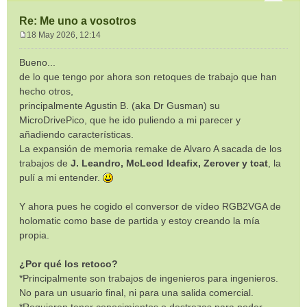
Re: Me uno a vosotros
18 May 2026, 12:14
M
e
Bueno...
n
de lo que tengo por ahora son retoques de trabajo que han
s
hecho otros,
a
principalmente Agustin B. (aka Dr Gusman) su
j
e
MicroDrivePico, que he ido puliendo a mi parecer y
añadiendo características.
La expansión de memoria remake de Alvaro A sacada de los
trabajos de
J. Leandro, McLeod Ideafix, Zerover y tcat
, la
pulí a mi entender.
Y ahora pues he cogido el conversor de vídeo RGB2VGA de
holomatic como base de partida y estoy creando la mía
propia.
¿Por qué los retoco?
*Principalmente son trabajos de ingenieros para ingenieros.
No para un usuario final, ni para una salida comercial.