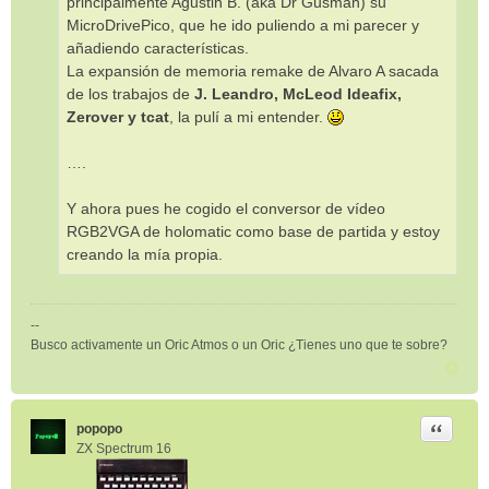
principalmente Agustin B. (aka Dr Gusman) su
MicroDrivePico, que he ido puliendo a mi parecer y
añadiendo características.
La expansión de memoria remake de Alvaro A sacada
de los trabajos de
J. Leandro, McLeod Ideafix,
Zerover y tcat
, la pulí a mi entender.
….
Y ahora pues he cogido el conversor de vídeo
RGB2VGA de holomatic como base de partida y estoy
creando la mía propia.
--
Busco activamente un Oric Atmos o un Oric ¿Tienes uno que te sobre?
Citar
popopo
ZX Spectrum 16