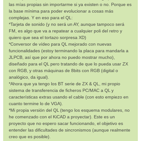
las mías propias sin importarme si ya existen o no. Porque es
la base mínima para poder evolucionar a cosas más
complejas. Y en eso para el QL:
*Tarjeta de sonido (y no será un AY, aunque tampoco será
FM, es algo que va a repatear a cualquier poli del retro y
quiero que sea el tortazo sorpresa XD)
*Conversor de vídeo para QL mejorado con nuevas
funcionalidades (estoy terminando la placa para mandarla a
JLPCB, así que por ahora no puedo mostrar mucho),
diseñado para el QL pero tratando de que lo pueda usar ZX
con RGB, y otras máquinas de 8bits con RGB (digital o
analógico, da igual).
*Ahora que ya tengo los BT serie de ZX & QL, mi propio
sistema de transferencia de ficheros PC/MAC a QL y
características extras usando el cable (con esto empiezo en
cuanto termine lo de VGA).
*Mi propia versión del QL (tengo los esquema modulares, no
he comenzado con el KiCAD a proyectar). Este es un
proyecto que no espero sacar funcionando, el objetivo es
entender las dificultades de sincronismos (aunque realmente
creo que es posible).