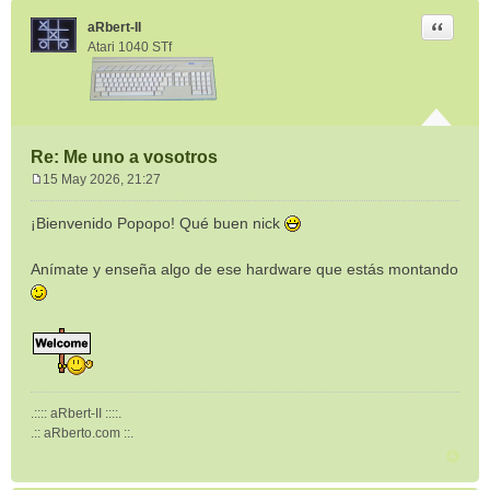
Citar
aRbert-II
Atari 1040 STf
Re: Me uno a vosotros
15 May 2026, 21:27
M
e
¡Bienvenido Popopo! Qué buen nick
n
s
Anímate y enseña algo de ese hardware que estás montando
a
j
e
.:::: aRbert-II ::::.
.:: aRberto.com ::.