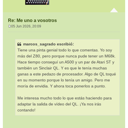
Re: Me uno a vosotros
05 Jun 2026, 20:09
M
e
n
marcos_sagrado escribió:
s
Tiene una pinta genial todo lo que comentas. Yo soy
a
j
más del Z80, pero porque nunca pude tener un M68k.
e
Hace tiempo conseguí un A500 y un par de Atari ST y
también un Sinclair QL. Y es que le tenía muchas
ganas a este pedazo de procesador. Algo de QL toqué
en su momento porque lo tenía un amigo. Pero me
moría de envidia. Y ahora toca ponerlos a punto.
Me interesa mucho todo lo que estás haciendo para
adaptar la salida de vídeo del QL. ¡Ya nos irás
contando!