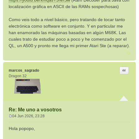
https://youtu.be/xmqasY3NnSw
(Ram Decoder para Java con
localización gráfica en ASCII de las RAMs sospechosas)
Como veis todo a nivel básico, pero tratando de tocar tanto
electrónica como software en conjunto. Y en particular me
han enamorado las máquinas basadas en algún M68K. Las
cuales trato de estudiar poco a poco y he comenzado por el
QL, un A500 y pronto me llega mi primer Atari Ste (a reparar).
Citar
marcos_sagrado
Dragon 32
Re: Me uno a vosotros
04 Jun 2026, 23:28
M
e
Hola popopo,
n
s