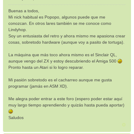
M
e
Buenas a todos,
n
Mi nick habitual es Popopo, algunos puede que me
s
conozcan. En otros lares también se me conoce como
a
Lindyhop.
j
e
Soy un entusiasta del retro y ahora mismo me apasiona crear
cosas, sobretodo hardware (aunque voy a pasito de tortuga).
La máquina que más toco ahora mismo es el Sinclair QL,
aunque vengo del ZX y estoy descubriendo el Amiga 500
Pronto hasta un Atari si lo logro reparar.
Mi pasión sobretodo es el cacharreo aunque me gusta
programar (jamás en ASM XD).
Me alegra poder entrar a este foro (espero poder estar aquí
muy largo tiempo aprendiendo y quizás hasta pueda aportar)
Saludos