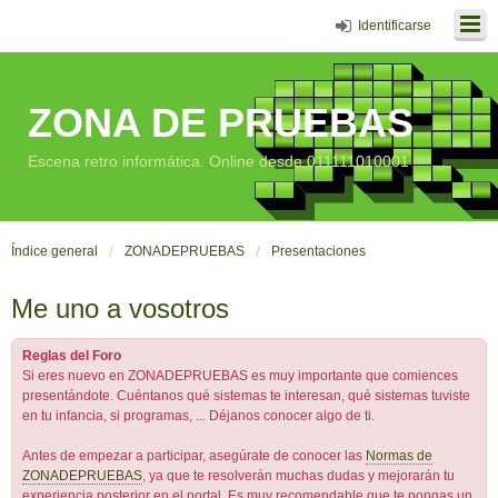
Identificarse
ZONA DE PRUEBAS
Escena retro informática. Online desde 011111010001
Índice general
ZONADEPRUEBAS
Presentaciones
Me uno a vosotros
Reglas del Foro
Si eres nuevo en ZONADEPRUEBAS es muy importante que comiences
presentándote. Cuéntanos qué sistemas te interesan, qué sistemas tuviste
en tu infancia, si programas, ... Déjanos conocer algo de ti.
Antes de empezar a participar, asegúrate de conocer las
Normas de
ZONADEPRUEBAS
, ya que te resolverán muchas dudas y mejorarán tu
experiencia posterior en el portal. Es muy recomendable que te pongas un