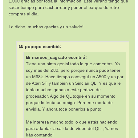
1.000 gracias por toda la información. Este verano tengo que
a
sacar tiempo para cacharrear y poner el parque de retro-
j
e
compras al día.
Lo dicho, muchas gracias y un saludo!
popopo escribió:
marcos_sagrado escribió:
Tiene una pinta genial todo lo que comentas. Yo
soy más del Z80, pero porque nunca pude tener
un M68k. Hace tiempo conseguí un A500 y un par
de Atari ST y también un Sinclair QL. Y es que le
tenía muchas ganas a este pedazo de
procesador. Algo de QL toqué en su momento
porque lo tenía un amigo. Pero me moría de
envidia. Y ahora toca ponerlos a punto.
Me interesa mucho todo lo que estás haciendo
para adaptar la salida de vídeo del QL. ¡Ya nos
irás contando!