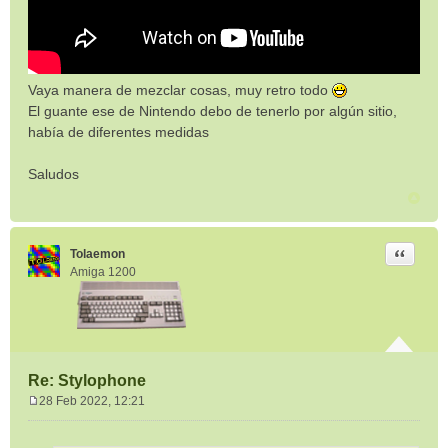
Vaya manera de mezclar cosas, muy retro todo
El guante ese de Nintendo debo de tenerlo por algún sitio,
había de diferentes medidas
Saludos
Citar
Tolaemon
Amiga 1200
Re: Stylophone
28 Feb 2022, 12:21
M
e