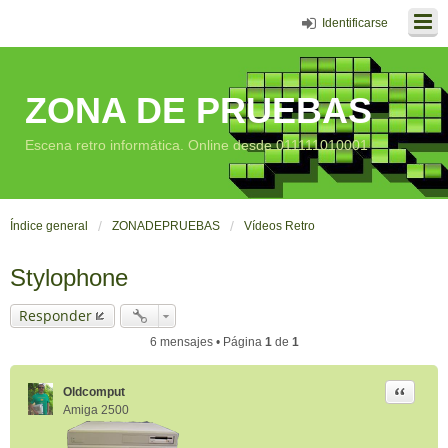
Identificarse
ZONA DE PRUEBAS
Escena retro informática. Online desde 011111010001
Índice general
ZONADEPRUEBAS
Vídeos Retro
Stylophone
Responder
6 mensajes • Página
1
de
1
Citar
Oldcomput
Amiga 2500