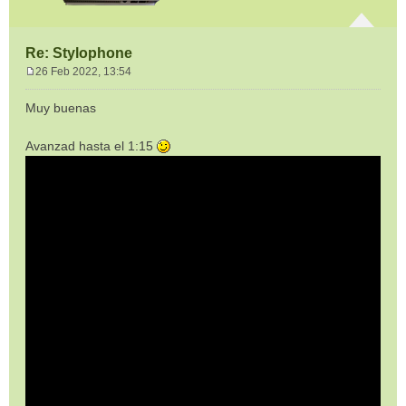
Re: Stylophone
26 Feb 2022, 13:54
M
e
Muy buenas
n
s
Avanzad hasta el 1:15
a
j
e