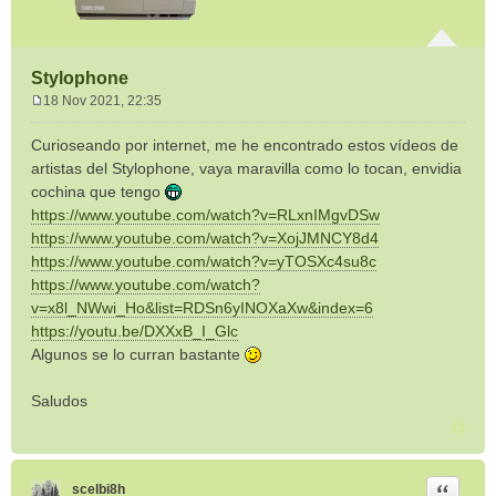
Stylophone
18 Nov 2021, 22:35
M
e
Curioseando por internet, me he encontrado estos vídeos de
n
artistas del Stylophone, vaya maravilla como lo tocan, envidia
s
cochina que tengo
a
https://www.youtube.com/watch?v=RLxnIMgvDSw
j
e
https://www.youtube.com/watch?v=XojJMNCY8d4
https://www.youtube.com/watch?v=yTOSXc4su8c
https://www.youtube.com/watch?
v=x8l_NWwi_Ho&list=RDSn6yINOXaXw&index=6
https://youtu.be/DXXxB_I_Glc
Algunos se lo curran bastante
Saludos
Citar
scelbi8h