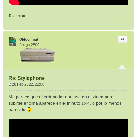
Tolaemon
Citar
Oldcomput
Amiga 2500
Re: Stylophone
28 Feb 2022, 22:00
M
e
Me parece que el ordenador que usa en el vídeo para
n
subirse encima aparece en el minuto 1:44, o por lo menos
s
parecido
a
j
e