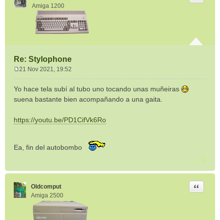
Amiga 1200
Re: Stylophone
21 Nov 2021, 19:52
M
e
Yo hace tela subí al tubo uno tocando unas muñeiras
n
suena bastante bien acompañando a una gaita.
s
a
https://youtu.be/PD1CifVk6Ro
j
e
Ea, fin del autobombo
Citar
Oldcomput
Amiga 2500